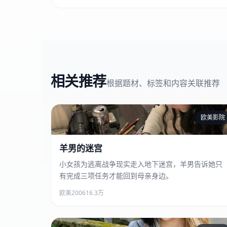
相关推荐
根据题材、标签和内容关联推荐
欧美影院
羊男的迷宫
羊男的迷宫
小女孩为逃离战争现实走入地下迷宫，羊男告诉她只
有完成三项任务才能回到母亲身边。
欧美
2006
16.3万