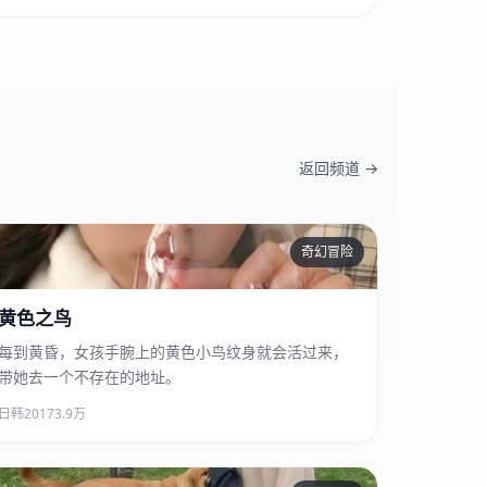
返回频道 →
奇幻冒险
黄色之鸟
黄色之鸟
每到黄昏，女孩手腕上的黄色小鸟纹身就会活过来，
带她去一个不存在的地址。
日韩
2017
3.9万