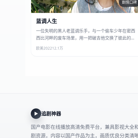
剧情口碑
蓝调人生
蓝调人生
一位失明的黑人老蓝调乐手，与一个偷车少年在密西
西比河畔的废车场里，用一把破吉他交换了彼此的人
生。
欧美
2022
12.1万
追剧神器
▶
国产电影在线播放高清免费平台，兼具影视大全
剧资源，内容以国产作品为主，画质优良分类清