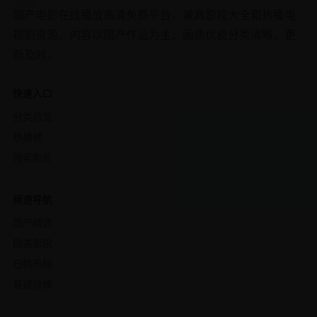
国产电影在线播放高清免费平台，兼具影视大全和热播电
视剧资源，内容以国产作品为主，画质优良分类清晰，更
新及时。
快速入口
分类总览
热播榜
搜索影片
频道导航
国产精选
欧美影院
日韩热映
悬疑惊悚