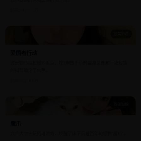
欧美
2016
11.2万
欧美影院
爱国者行动
爱国者行动
波士顿马拉松爆炸案后，FBI用四千小时监控录像和一枚残缺
的指节锁定了凶手。
欧美
2017
10.6万
欧美影院
魔爪
魔爪
六个大学生玩招魂游戏，唤醒了床下沉睡百年的怪物“魔爪”。