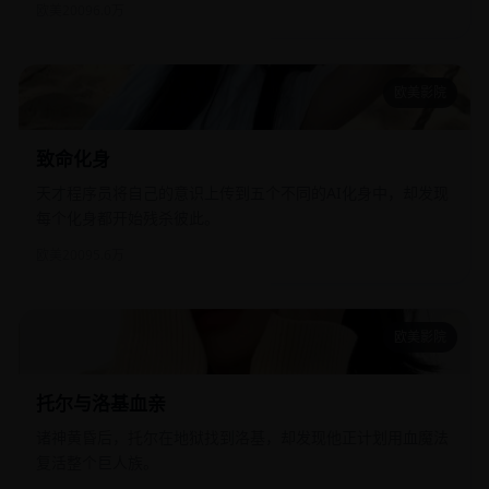
欧美
2009
6.0万
欧美影院
致命化身
致命化身
天才程序员将自己的意识上传到五个不同的AI化身中，却发现
每个化身都开始残杀彼此。
欧美
2009
5.6万
欧美影院
托尔与洛基血亲
托尔与洛基血亲
诸神黄昏后，托尔在地狱找到洛基，却发现他正计划用血魔法
复活整个巨人族。