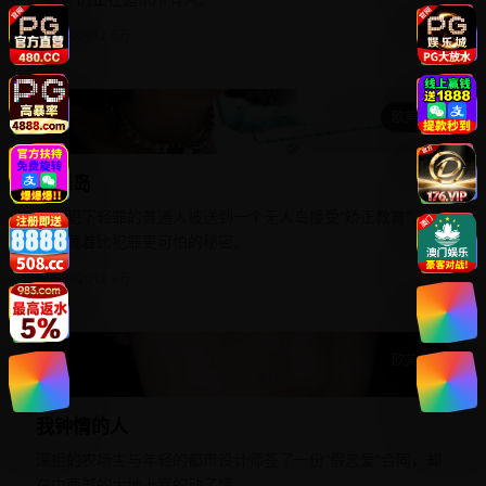
欧美
2009
12.6万
欧美影院
罪恶岛
罪恶岛
十个犯下轻罪的普通人被送到一个无人岛接受“矫正教育”，但
岛上藏着比犯罪更可怕的秘密。
欧美
2020
12.3万
欧美影院
我钟情的人
我钟情的人
深柜的农场主与年轻的都市设计师签了一份“假恋爱”合同，却
在中西部的大地上真的动了情。