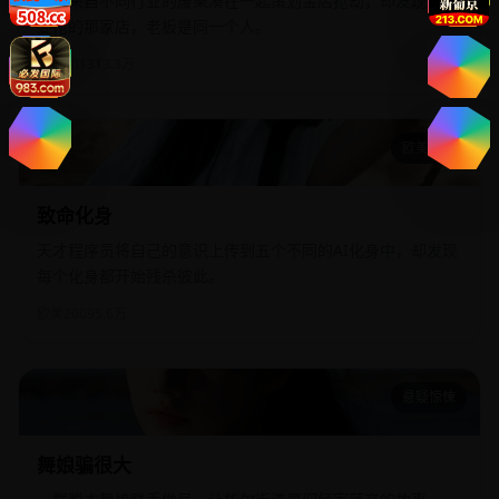
五个来自不同行业的废柴凑在一起策划金店抢劫，却发现他们
要抢的那家店，老板是同一个人。
国产
2013
13.3万
欧美影院
致命化身
致命化身
天才程序员将自己的意识上传到五个不同的AI化身中，却发现
每个化身都开始残杀彼此。
欧美
2009
5.6万
悬疑惊悚
舞娘骗很大
舞娘骗很大