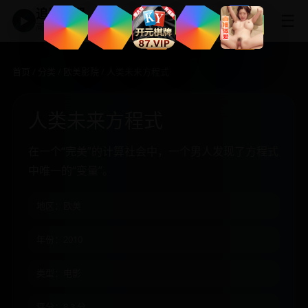
追剧神器
☰
▶
高清免费影视大全
首页
/
分类
/
欧美影院
/ 人类未来方程式
人类未来方程式
在一个“完美”的计算社会中，一个男人发现了方程式
中唯一的“变量”。
地区：欧美
年份：2010
类型：电影
评分：8.3 分