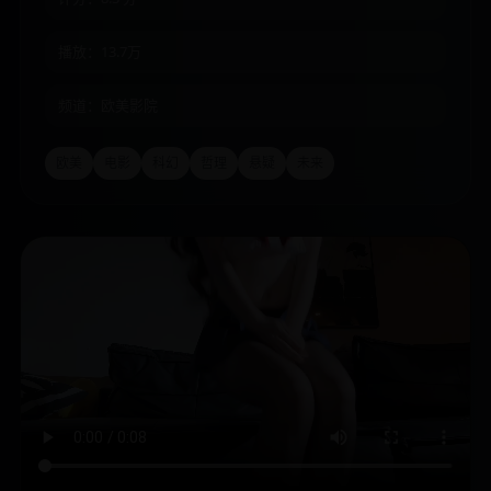
播放：13.7万
频道：欧美影院
欧美
电影
科幻
哲理
悬疑
未来