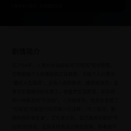
人类未来方程式 · 高清播放区域
剧情简介
在2154年，人类社会由超级AI“方程式”完全管理。
它根据每个人的基因和过往数据，为每个人计算出
“最优人生路径”，没有人感到焦虑、痛苦或迷茫。主
角艾伦是城市的水管工，他虽然生活舒适，却总感
到一种莫名的“不对劲”。一次维修中，他意外发现了
“方程式”的底层代码写着一行注释：“为了稳定，剔
除所有异常变量”。艾伦意识到，自己脑海中那些“不
对劲”的想法，正是系统无法计算的变量。随着他不