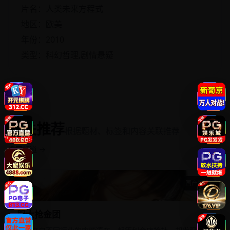
片名：人类未来方程式
地区：欧美
年份：2010
类型：科幻哲理,剧情悬疑
相关推荐
根据题材、标签和内容关联推荐
返回频道 →
国产精选
胆大抢金团
胆大抢金团