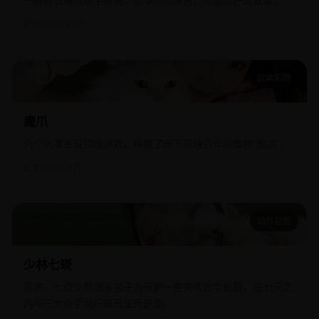
一群脱衣舞娘联手做局，让华尔街渣男们倾家荡产的故事。
欧美
2019
18.2万
欧美影院
魔爪
魔爪
六个大学生玩招魂游戏，唤醒了床下沉睡百年的怪物“魔爪”。
欧美
2009
6.0万
动作犯罪
少林七崁
少林七崁
清末，七位少林俗家弟子为保护一卷失传武学秘籍，在七天之
内与三大杀手组织展开生死追逐。