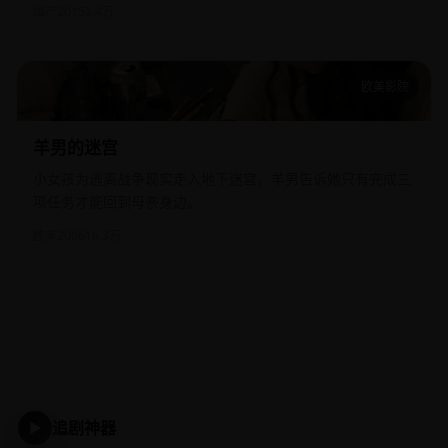
国产
2015
2.4万
欧美影院
羊男的迷宫
羊男的迷宫
小女孩为逃离战争现实走入地下迷宫，羊男告诉她只有完成三
项任务才能回到母亲身边。
欧美
2006
16.3万
追剧神器
▶