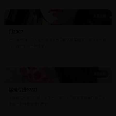
悬疑惊悚
门2007
门2007
七个互不相识的人在一栋没有出口的大楼里醒来，每打开一扇
门，就会失去一种感官。
日韩
2007
6.8万
悬疑惊悚
猛鬼专线976II
猛鬼专线976II
深夜最后一班976路公交车上，每个下车的乘客都会在第二天
变成一具睁着眼睛的尸体。
亚洲
2009
6.1万