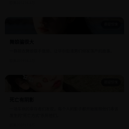
欧美
2012
18.4万
悬疑惊悚
舞娘骗很大
舞娘骗很大
一群脱衣舞娘联手做局，让华尔街渣男们倾家荡产的故事。
欧美
2019
18.2万
悬疑惊悚
死亡有阴影
死亡有阴影
一场车祸的幸存者们发现，每个人的影子都开始按照他们本该
发生的“死亡方式”杀死他们。
欧美
2007
17.6万