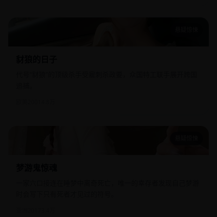
悬疑惊悚
豺狼的日子
豺狼的日子
代号“豺狼”的顶级杀手受雇刺杀政要，众国特工联手展开跨国
追捕。
欧美
2001
4.8万
悬疑惊悚
梦游鬼惊魂
梦游鬼惊魂
一家六口接连在睡梦中离奇死亡，唯一的幸存者发现自己梦游
时会写下只有死者才见过的符号。
亚洲
2017
3.4万