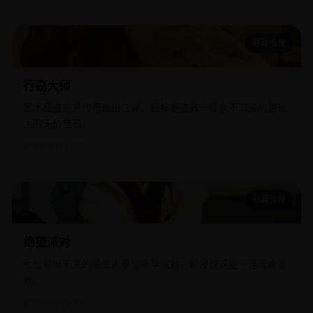
悬疑惊悚
行窃大师
行窃大师
艺术品盗窃界传奇重出江湖，目标是盗取一艘永不沉没的游轮
上的无价宝石。
欧美
2003
16.6万
悬疑惊悚
绝望派对
绝望派对
七位看似无关的陌生人参加豪华派对，却发现这是一场活命游
戏。
欧美
2019
13.7万