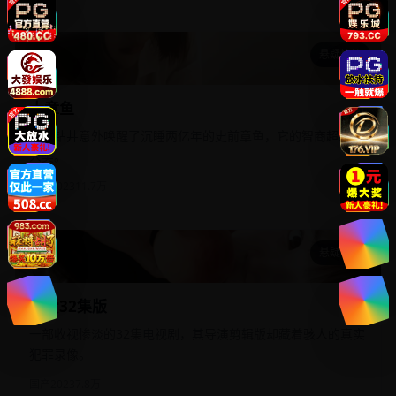
悬疑惊悚
大章鱼
大章鱼
深海钻井意外唤醒了沉睡两亿年的史前章鱼，它的智商超过了
人类。
欧美
2023
11.7万
悬疑惊悚
偏爱32集版
偏爱32集版
一部收视惨淡的32集电视剧，其导演剪辑版却藏着骇人的真实
犯罪录像。
国产
2023
7.8万