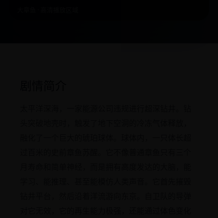
大章鱼 · 高清播放区域
剧情简介
太平洋深海，一家能源公司违规进行超深钻井。钻
头突破地壳时，触发了地下空洞的冷冻气体释放，
融化了一个巨大的琥珀球体。球体内，一只体长超
过百米的史前章鱼苏醒。它不像普通章鱼只有三个
月寿命和简单神经，而是拥有高度发达的大脑，能
学习、能推理、甚至能模仿人类声音。它首先摧毁
钻井平台，然后沿着洋流游向东京。自卫队的导弹
对它无效，它的再生能力极强，还能通过体色变化