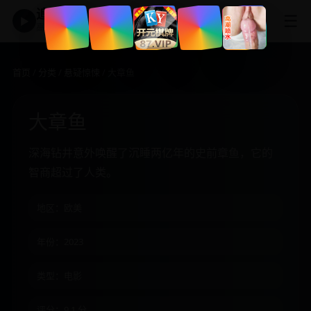
追剧神器
☰
▶
高清免费影视大全
首页
/
分类
/
悬疑惊悚
/ 大章鱼
大章鱼
深海钻井意外唤醒了沉睡两亿年的史前章鱼，它的
智商超过了人类。
地区：欧美
年份：2023
类型：电影
评分：9.1 分