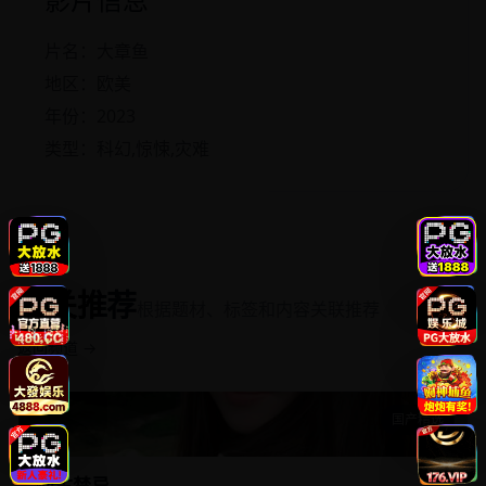
片名：大章鱼
地区：欧美
年份：2023
类型：科幻,惊悚,灾难
相关推荐
根据题材、标签和内容关联推荐
返回频道 →
国产精选
仙古禁忌
仙古禁忌