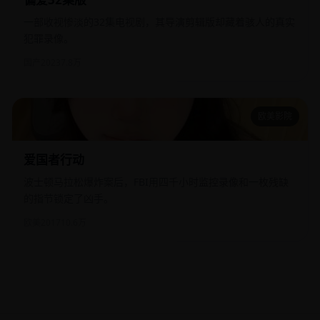
一部收视惨淡的32集电视剧，其导演剪辑版却藏着骇人的真实
犯罪录像。
国产
2023
7.8万
欧美影院
爱国者行动
爱国者行动
波士顿马拉松爆炸案后，FBI用四千小时监控录像和一枚残缺
的指节锁定了凶手。
欧美
2017
10.6万