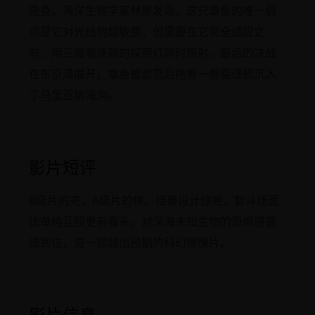
隐身。海洋生物学家林恩发现，这只章鱼的唯一弱
点是它对光线的超敏感，但需要在它完全适应之
前，用三艘驱逐舰的探照灯同时照射。最后的决战
在东京湾展开，章鱼被激怒后拖着一艘驱逐舰沉入
了马里亚纳海沟。
影片短评
B级片的壳，A级片的核。怪兽设计惊艳，智斗场面
比单纯互殴更有看头。对深海未知生物的恐惧感营
造到位，是一部超出预期的科幻惊悚片。
影片信息