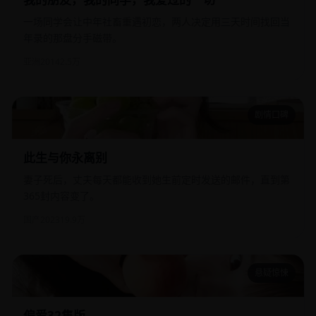
一场同学会让中年社畜重遇初恋，两人决定用三天时间找回当
年录的那盘分手磁带。
亚洲
2014
2.5万
剧情口碑
此生与你永离别
此生与你永离别
妻子死后，丈夫每天都能收到她生前定时发送的邮件，直到第
365封内容变了。
国产
2023
19.9万
悬疑惊悚
偏爱32集版
偏爱32集版