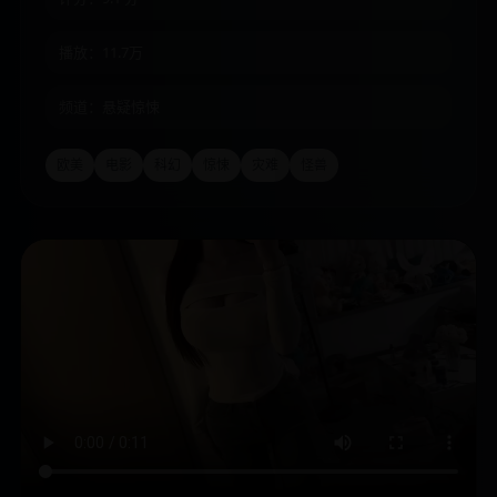
播放：11.7万
频道：悬疑惊悚
欧美
电影
科幻
惊悚
灾难
怪兽