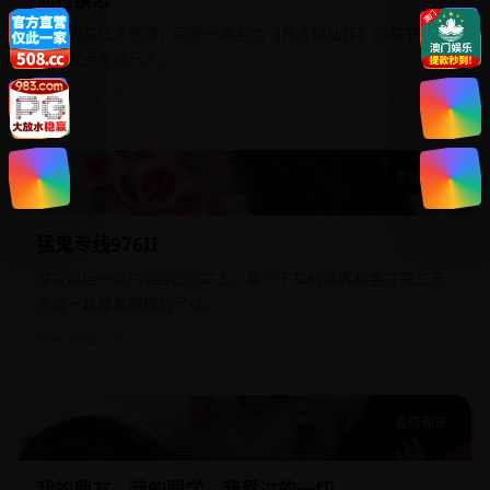
仙界的禁忌不是魔，而是一本名为《凡人修仙传》的禁书，谁
读了就会变成凡人。
国产
2025
3.4万
悬疑惊悚
猛鬼专线976II
猛鬼专线976II
深夜最后一班976路公交车上，每个下车的乘客都会在第二天
变成一具睁着眼睛的尸体。
亚洲
2009
6.1万
爱情都市
我的朋友，我的同学，我爱过的一切
我的朋友，我的同学，我爱过的一切