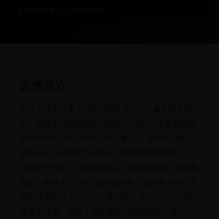
此生与你永离别 · 高清播放区域
剧情简介
程序员林深在妻子苏晚因癌症去世后，每天都会收
到一封她生前设置的定时邮件，内容从“冰箱里有你
爱喝的牛奶”到“记得给父母打电话”，琐碎却温暖。
第365天，也就是忌日那天，邮件的内容变成了一个
坐标和一句话：“来这里找我。”林深到达后，发现那
里是一家从未见过的“离别体验馆”。馆长告诉他，苏
晚在这里寄存了一段无法通过邮件发送的记忆。林
深戴上设备，看到了苏晚最后30天的真实记录——