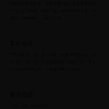
她偷偷去看他相亲、帮他整理书稿、甚至替他拒绝
了另一个爱慕者。最后一幕，苏晚对着镜头说：“如
果有一天邮件断了，就忘了我。”
影片短评
不刻意煽情，却让观众从第一封邮件哭到最后。创
意巧妙，用科技外壳包裹最传统的情感内核。男主
的表演克制而有力，年度催泪弹实至名归。
影片信息
片名：此生与你永离别