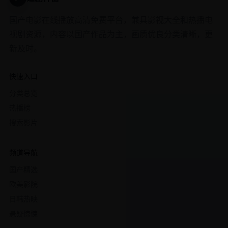
国产电影在线播放高清免费平台，兼具影视大全和热播电
视剧资源，内容以国产作品为主，画质优良分类清晰，更
新及时。
快速入口
分类总览
热播榜
搜索影片
频道导航
国产精选
欧美影院
日韩热映
悬疑惊悚