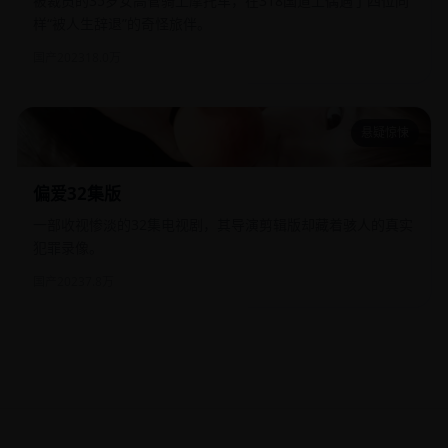
被裁员的35岁女高管骑上摩托车，在318国道上偶遇了四位同
样“被人生辞退”的奇怪旅伴。
国产
2023
18.0万
悬疑惊悚
偏爱32集版
偏爱32集版
一部收视惨淡的32集电视剧，其导演剪辑版却藏着骇人的真实
犯罪录像。
国产
2023
7.8万