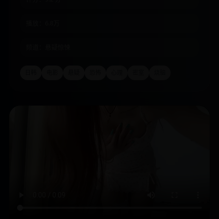
播放：6.8万
频道：悬疑惊悚
日韩
电影
悬疑
恐怖
心理
密室
烧脑