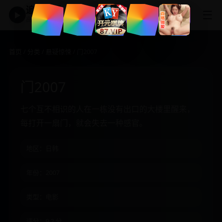
追剧神器
☰
▶
高清免费影视大全
首页
/
分类
/
悬疑惊悚
/ 门2007
门2007
七个互不相识的人在一栋没有出口的大楼里醒来，
每打开一扇门，就会失去一种感官。
地区：日韩
年份：2007
类型：电影
评分：9.2 分