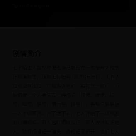
门2007 · 高清播放区域
剧情简介
七个陌生人醒来时发现自己被困在一栋废弃大楼的
环形走廊里，走廊上有编号1到7的七扇门，没有入
口也没有出口。广播告诉他们：每打开一扇门，门
后都有一个人会失去一种感官（视觉、听觉、味
觉、嗅觉、触觉、第六感、情感），直到只剩最后
一人才能离开。为了活下去，七人开始了一场残酷
的心理博弈。有人选择牺牲自己，有人设计陷害他
人。随着感官逐一消失，真相逐渐揭开：他们七人