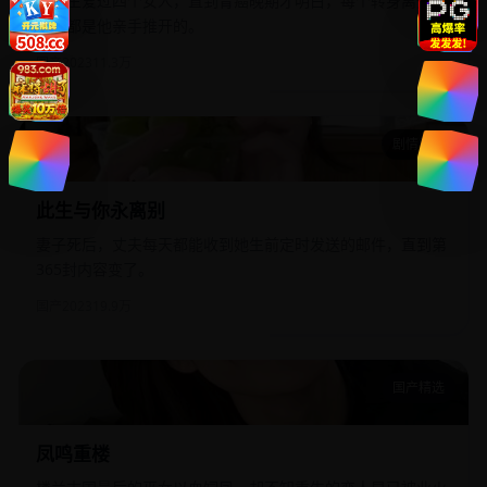
他一生爱过四个女人，直到胃癌晚期才明白，每个转身离开的
背影都是他亲手推开的。
国产
2023
11.3万
剧情口碑
此生与你永离别
此生与你永离别
妻子死后，丈夫每天都能收到她生前定时发送的邮件，直到第
365封内容变了。
国产
2023
19.9万
国产精选
凤鸣重楼
凤鸣重楼