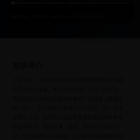
我的朋友，我的同学，我爱过的一切 · 高清播放区域
剧情简介
十五年后，当年的校园乐队主唱阿强和键盘手小静
在同学会上重逢。两人都已婚育，生活一地鸡毛。
他们聊起大学时共同录制的最后一盘磁带《我爱过
的一切》，其中藏着从未说出口的告白。两人决定
用周末三天，自驾去寻找当年散落在各处同学手中
的磁带碎片。旅途充满了尴尬、苦笑和久违的心
动。但当磁带终于被复原，他们却发现彼此要找回