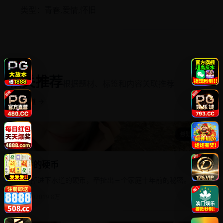
类型：青春,爱情,怀旧
相关推荐
根据题材、标签和内容关联推荐
返回频道 →
悬疑惊悚
落井的硬币
落井的硬币
一枚掉进下水道的硬币，牵扯出三个家庭十年前的秘密。
国产
2020
19.8万