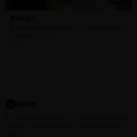
索命枕边人
索命枕边人
妻子每晚都在枕边轻声说“我爱你”，丈夫却在她手机里发现了
一段她杀害前夫的视频。
日韩
2019
11.3万
追剧神器
▶
国产电影在线播放高清免费平台，兼具影视大全和热播电
视剧资源，内容以国产作品为主，画质优良分类清晰，更
新及时。