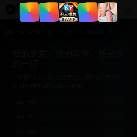
追剧神器
☰
▶
高清免费影视大全
首页
/
分类
/
爱情都市
/ 我的朋友，我的同学，我爱过的一切
我的朋友，我的同学，我爱过
的一切
一场同学会让中年社畜重遇初恋，两人决定用三天
时间找回当年录的那盘分手磁带。
地区：亚洲
年份：2014
类型：电影