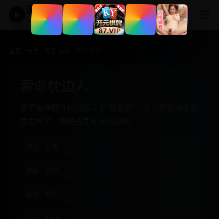
追剧神器
☰
▶
高清免费影视大全
首页
/
分类
/
喜剧治愈
/ 索命枕边人
索命枕边人
妻子每晚都在枕边轻声说“我爱你”，丈夫却在她手机
里发现了一段她杀害前夫的视频。
地区：日韩
年份：2019
类型：电影
评分：8.4 分