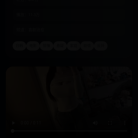
播放：11.3万
频道：喜剧治愈
日韩
电影
惊悚
悬疑
家庭
剧情
反转