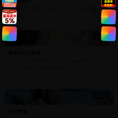
一枚掉进下水道的硬币，牵扯出三个家庭十年前的秘密。
国产
2020
19.8万
喜剧治愈
老爷大过天粤语
老爷大过天粤语
一个固执的香港老茶餐厅老板，用一碗丝袜奶茶和四个不争气
的儿孙斗智斗勇，捍卫最后的老街。
亚洲
2012
19.8万
爱情都市
岁岁青莲
岁岁青莲