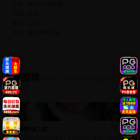
片名：老爷大过天粤语
地区：亚洲
年份：2012
类型：喜剧,家庭,粤语
相关推荐
根据题材、标签和内容关联推荐
返回频道 →
爱情都市
侧耳倾听真人版
侧耳倾听真人版
高中女生在图书馆的借书卡上反复看到一个名字，当她找到这