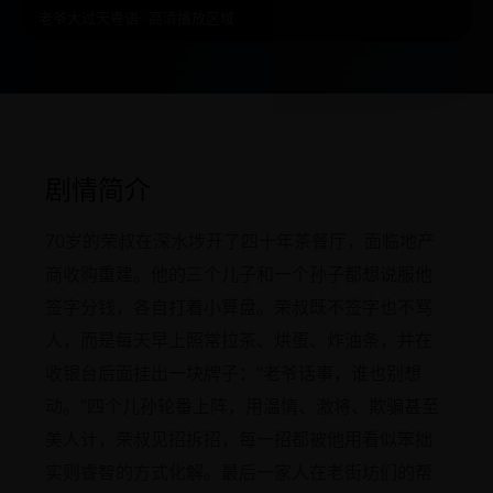
老爷大过天粤语 · 高清播放区域
剧情简介
70岁的荣叔在深水埗开了四十年茶餐厅，面临地产
商收购重建。他的三个儿子和一个孙子都想说服他
签字分钱，各自打着小算盘。荣叔既不签字也不骂
人，而是每天早上照常拉茶、烘蛋、炸油条，并在
收银台后面挂出一块牌子：“老爷话事，谁也别想
动。”四个儿孙轮番上阵，用温情、激将、欺骗甚至
美人计，荣叔见招拆招，每一招都被他用看似笨拙
实则睿智的方式化解。最后一家人在老街坊们的帮