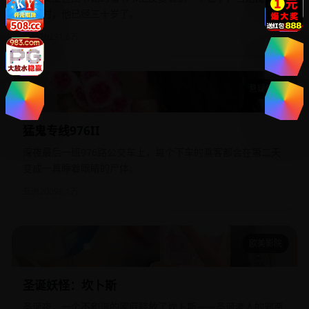
个人时，他已经三十岁了。
日韩
2023
1.6万
悬疑惊悚
猛鬼专线976II
猛鬼专线976II
深夜最后一班976路公交车上，每个下车的乘客都会在第二天
变成一具睁着眼睛的尸体。
亚洲
2009
6.1万
欧美影院
圣诞妖怪：坎卜斯
圣诞妖怪：坎卜斯
圣诞夜，一个不和谐的家庭释放了坎卜斯——圣诞老人的邪恶