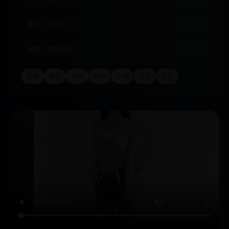
播放：19.8万
频道：喜剧治愈
亚洲
电影
喜剧
家庭
粤语
港式
市井