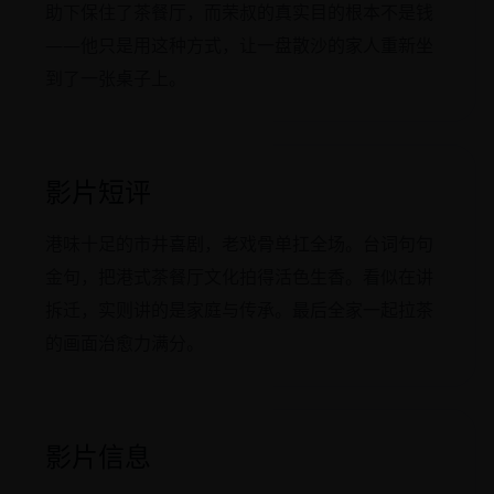
助下保住了茶餐厅，而荣叔的真实目的根本不是钱
——他只是用这种方式，让一盘散沙的家人重新坐
到了一张桌子上。
影片短评
港味十足的市井喜剧，老戏骨单扛全场。台词句句
金句，把港式茶餐厅文化拍得活色生香。看似在讲
拆迁，实则讲的是家庭与传承。最后全家一起拉茶
的画面治愈力满分。
影片信息