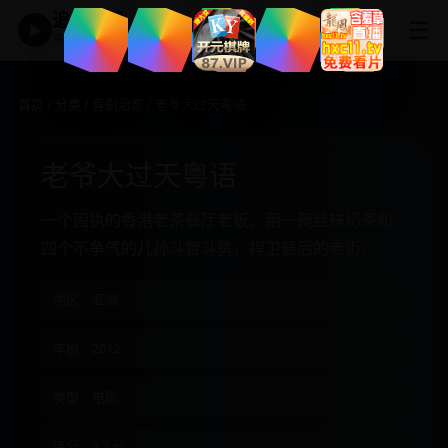
追剧神器
☰
▶
高清免费影视大全
首页
/
分类
/
喜剧治愈
/ 老爷大过天粤语
老爷大过天粤语
一个固执的香港老茶餐厅老板，用一碗丝袜奶茶和
四个不争气的儿孙斗智斗勇，捍卫最后的老街。
地区：亚洲
年份：2012
类型：电影
评分：9.2 分