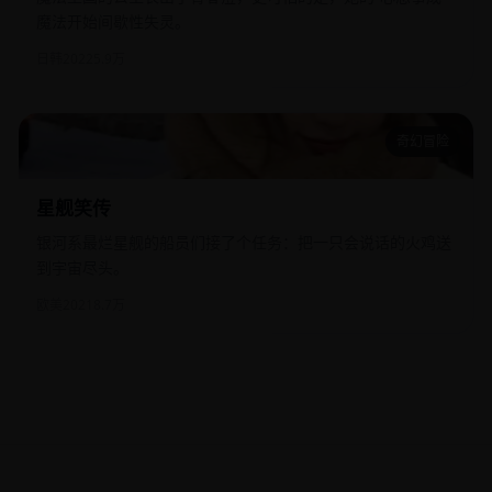
魔法开始间歇性失灵。
日韩
2022
5.9万
奇幻冒险
星舰笑传
星舰笑传
银河系最烂星舰的船员们接了个任务：把一只会说话的火鸡送
到宇宙尽头。
欧美
2021
8.7万