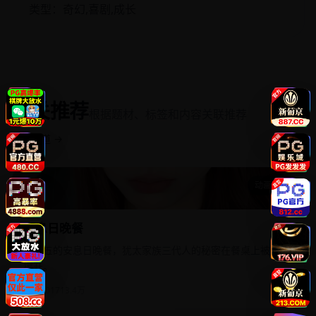
类型：奇幻,喜剧,成长
相关推荐
根据题材、标签和内容关联推荐
返回频道 →
动画家庭
安息日晚餐
安息日晚餐
每周五的安息日晚餐，犹太家族三代人的秘密在餐桌上被逐一
揭开。
欧美
2017
13.4万