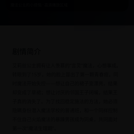
魔法公主的小烦恼 · 高清播放区域
剧情简介
艾莉丝公主拥有让人羡慕的“言灵”魔法，心想事成。
转眼到了15岁，她的脸上冒出了第一颗青春痘，同
时魔法开始失控——想让自己的裙子变漂亮，结果
却变成了草裙；想让讨厌的邻国王子闭嘴，结果王
子真的消失了。为了找回稳定施法的方法，她必须
隐瞒身份潜入魔法学校的普通班，和一个同样控制
不住自己火焰魔法的暴躁男孩成为同桌，共同面对
第一次“魔法生理期”。