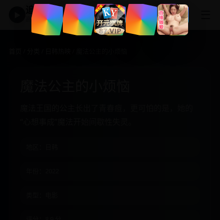
追剧神器
☰
▶
高清免费影视大全
首页
/
分类
/
日韩热映
/ 魔法公主的小烦恼
魔法公主的小烦恼
魔法王国的公主长出了青春痘，更可怕的是，她的
“心想事成”魔法开始间歇性失灵。
地区：日韩
年份：2022
类型：电影
评分：8.9 分