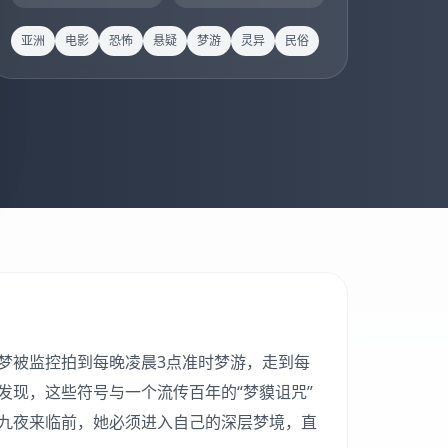
亚洲
电影
恐怖
悬疑
梦游
灵异
民俗
梦被监控拍到每晚凌晨3点准时梦游，走到每
现，这些符号与一个流传百年的“梦貘诅咒”
九夜来临前，她必须进入自己的深层梦境，直