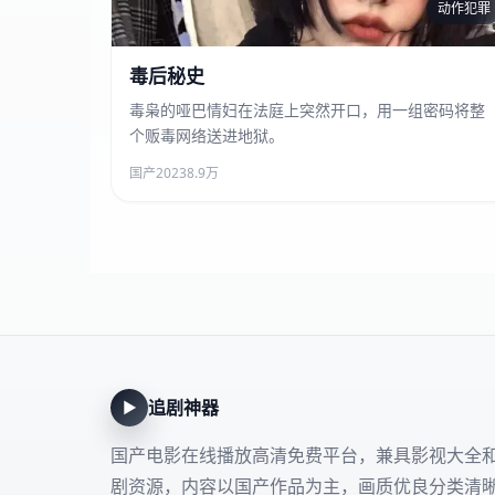
动作犯罪
毒后秘史
毒后秘史
毒枭的哑巴情妇在法庭上突然开口，用一组密码将整
个贩毒网络送进地狱。
国产
2023
8.9万
追剧神器
▶
国产电影在线播放高清免费平台，兼具影视大全
剧资源，内容以国产作品为主，画质优良分类清