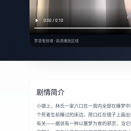
梦游鬼惊魂 · 高清播放区域
剧情简介
小镇上，林氏一家六口在一周内全部在睡梦中
个死者生前睡过的床边，用口红在镜子上画出
有关——据说有一种以噩梦为食的邪灵，当它