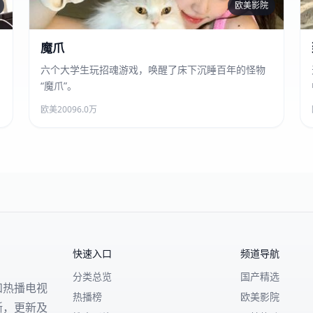
欧美影院
魔爪
魔爪
六个大学生玩招魂游戏，唤醒了床下沉睡百年的怪物
“魔爪”。
欧美
2009
6.0万
快速入口
频道导航
分类总览
国产精选
和热播电视
热播榜
欧美影院
晰，更新及