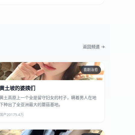
返回频道 →
喜剧治愈
黄土坡的婆姨们
黄土坡的婆姨们
黄土高原上一个全是留守妇女的村子，瞒着男人在地
下种出了全亚洲最大的蘑菇基地。
国产
2017
5.4万