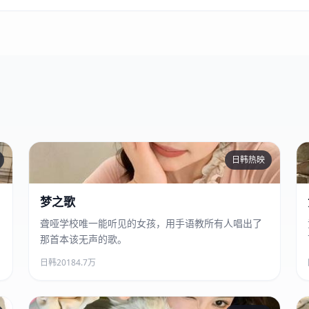
日韩热映
梦之歌
梦之歌
聋哑学校唯一能听见的女孩，用手语教所有人唱出了
那首本该无声的歌。
日韩
2018
4.7万