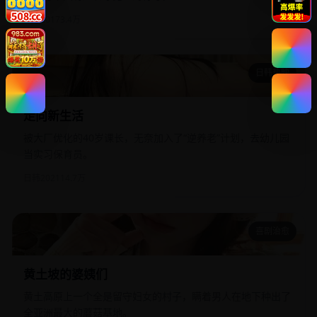
亚洲
2017
3.4万
日韩热映
走向新生活
走向新生活
被大厂优化的40岁课长，无奈加入了“逆养老”计划，去幼儿园
当实习保育员。
日韩
2021
14.7万
喜剧治愈
黄土坡的婆姨们
黄土坡的婆姨们
黄土高原上一个全是留守妇女的村子，瞒着男人在地下种出了
全亚洲最大的蘑菇基地。