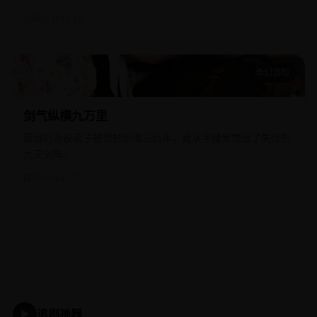
日韩
2019
12.3万
奇幻冒险
剑气纵横九万里
剑气纵横九万里
最弱的杂役弟子被罚抄剑谱三百年，竟从字缝里悟出了失传的
九天剑阵。
国产
2016
2.1万
追剧神器
▶