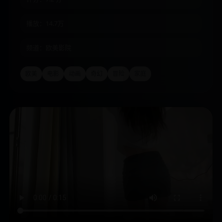
播放：14.7万
频道：欧美影院
欧美
电影
动画
奇幻
冒险
家庭