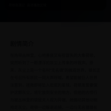
荷顿奇遇记 · 高清播放区域
剧情简介
在热带丛林里，心地善良又有些冒失的大象荷顿，
突然听到了一颗漂浮的灰尘上传来的呼救声。原
来，灰尘上是一个名叫“无名镇”的微观世界，镇长正
在号召所有居民一同大声呼喊，希望能被巨人世界
注意到，拯救即将坠入岩浆的星球。荷顿发誓要保
护这颗灰尘，将它放到安全的地方。但他的古怪行
为被丛林里的袋鼠夫人视为异端，她煽动其他动物
抢走灰尘。荷顿一边躲避追捕，一边与无名镇镇长