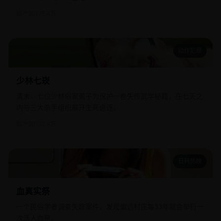
国产
2017
5.4万
动作犯罪
少林七崁
少林七崁
清末，七位少林俗家弟子为保护一卷失传武学秘籍，在七天之
内与三大杀手组织展开生死追逐。
国产
2015
2.4万
日韩热映
血真实祭
血真实祭
一个民俗学者调查失踪案件，发现偏远村庄每33年就会举行一
次活人血祭。