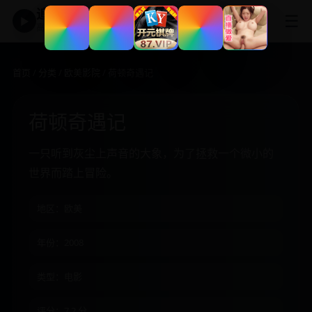
追剧神器
☰
▶
高清免费影视大全
首页
/
分类
/
欧美影院
/ 荷顿奇遇记
荷顿奇遇记
一只听到灰尘上声音的大象，为了拯救一个微小的
世界而踏上冒险。
地区：欧美
年份：2008
类型：电影
评分：7.2 分