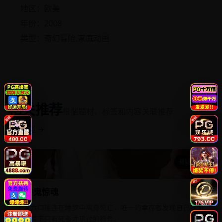
地区：欧美
年份：2008
类型：奇幻冒险,家庭动画
相关推荐
根据题材、标签和内容关联推荐
返回频道 →
悬疑惊悚
梦游鬼惊魂
梦游鬼惊魂
一家六口接连在睡梦中离奇死亡，唯一的幸存者发现自己梦游
时会写下只有死者才见过的符号。