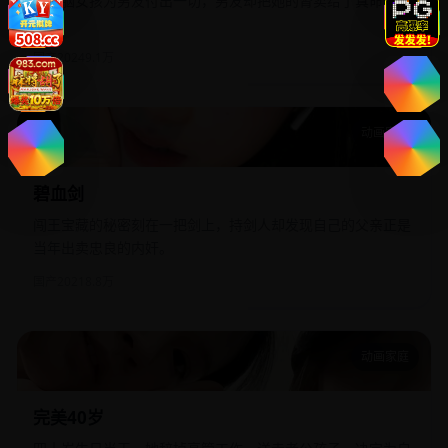
恋爱脑女孩为男友付出一切，男友却把她的肾卖给了真命天
女。
国产
2024
9.1万
动画家庭
碧血剑
碧血剑
闯王宝藏的秘密刻在一把剑上，持剑人却发现自己的父亲正是
当年出卖忠良的内奸。
国产
2021
8.8万
动画家庭
完美40岁
完美40岁