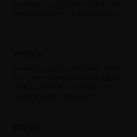
质。影片结尾，贝丝收拾行李离开了这个家，康拉
德和卡尔文紧紧抱在一起，窗外是芝加哥灰蓝色的
冬天。
影片短评
奥斯卡最佳影片实至名归。没有配乐煽情，没有戏
剧冲突，只有一家人围坐在早餐桌旁沉默咀嚼麦片
的冷暴力，但这种安静比任何恐怖片都让人窒息。
唐纳德·萨瑟兰最后那个拥抱直接封神。
影片信息