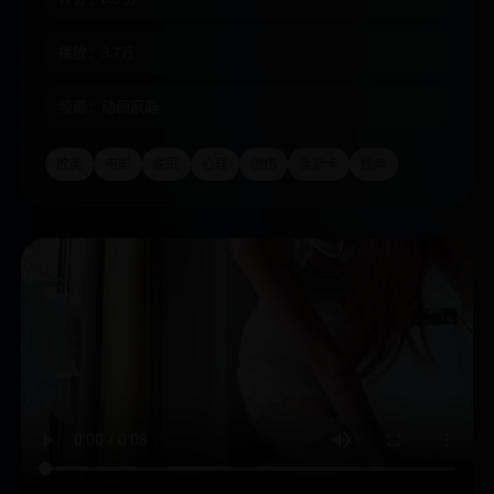
播放：3.7万
频道：动画家庭
欧美
电影
家庭
心理
创伤
奥斯卡
经典