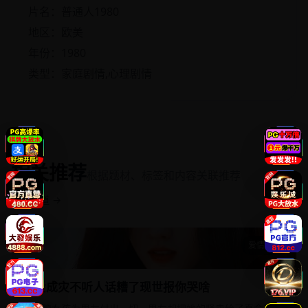
片名：普通人1980
地区：欧美
年份：1980
类型：家庭剧情,心理剧情
相关推荐
根据题材、标签和内容关联推荐
返回频道 →
爱情都市
愚爱成灾不听人话糟了现世报你哭啥
愚爱成灾不听人话糟了现世报你哭啥