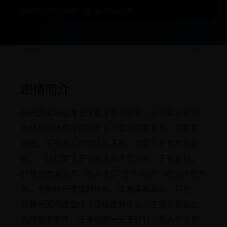
闪婚成宠神医娇妻美又飒 · 高清播放区域
剧情简介
现代顶尖中医博士沈若溪意外穿越，成了即将给战
功赫赫但瘫痪在床的肃王冲喜的倒霉新娘。洞房花
烛夜，王爷命人将她扔出王府。沈若溪反手掏出银
针，一针扎醒了王爷麻木多年的双腿。王爷震惊，
封她为首席医师。两人签订“合作契约”：她治好他的
腿，他给她开医馆的执照。沈若溪用悬灸、药浴、
药膳把王府改造成了顶级康复中心，生意好到连太
医院都来偷师。王爷的腿一天天好转，两人也在拌