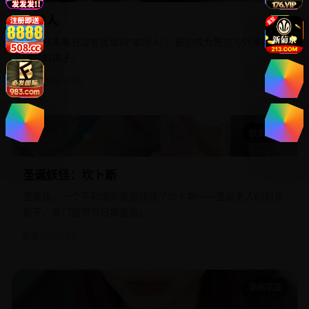
本地人
一个从未离开过贫民窟的“本地人”，被迫成为警方与外来黑帮
博弈的棋子。
亚洲
2010
19.2万
欧美影院
圣诞妖怪：坎卜斯
圣诞妖怪：坎卜斯
圣诞夜，一个不和谐的家庭释放了坎卜斯——圣诞老人的邪恶
影子，专门惩罚节日捣蛋鬼。
欧美
2015
2.0万
动画家庭
安息日晚餐