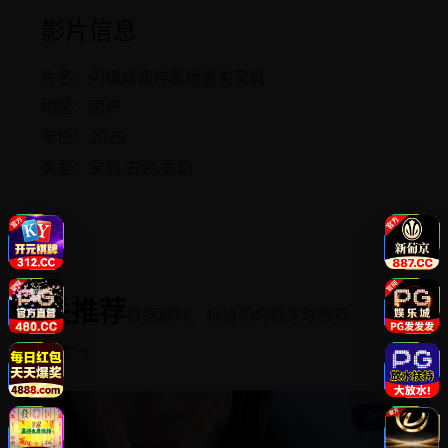
影片信息
片名：闪婚成宠神医娇妻美又飒
地区：国产
年份：2025
类型：爱情,古装,喜剧
相关推荐
根据题材、标签和内容关联推荐
返回频道 →
动作犯罪
本地人