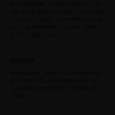
嘴斗医中暗生情愫。当王爷宿敌下毒谋反时，沈若
溪用一剂改良“麻沸散”迷晕了刺客，又用针灸为中毒
的王爷续命。大结局里，王爷为她放弃了兵权，陪
她开了一家全国连锁医馆，并当众宣布：我这条命
是夫人的，我这个人也是。
影片短评
穿越古装的清流。没有宫斗宅斗，专注搞事业和撒
糖。中医知识扎实，治病场景拍得像动作片。男女
主从互怼到互宠的转变极其自然，节奏快到飞起。
下饭神作。