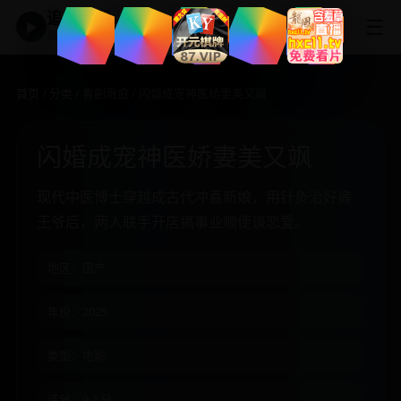
追剧神器
☰
▶
高清免费影视大全
首页
/
分类
/
喜剧治愈
/ 闪婚成宠神医娇妻美又飒
闪婚成宠神医娇妻美又飒
现代中医博士穿越成古代冲喜新娘，用针灸治好瘫
王爷后，两人联手开店搞事业顺便谈恋爱。
地区：国产
年份：2025
类型：电影
评分：9.2 分