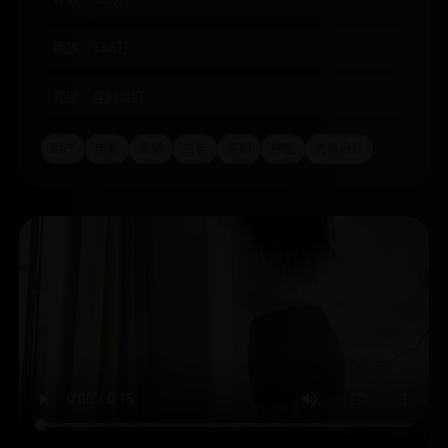
播放：13.6万
频道：喜剧治愈
国产
电影
爱情
古装
喜剧
神医
先婚后爱