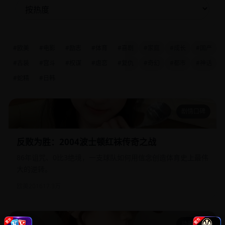
#欧美
#电影
#励志
#体育
#喜剧
#家庭
#成长
#国产
#古装
#宫斗
#权谋
#虐恋
#复仇
#奇幻
#都市
#神话
#蛇精
#日韩
剧情口碑
反败为胜：2004波士顿红袜传奇之战
反败为胜：2004波士顿红袜传奇之战
86年诅咒、0比3绝境，一支球队如何用信念创造体育史上最伟
大的逆转。
欧美
2016
17.3万
动画家庭