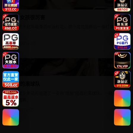
这个女孩很厉害
这个女孩很厉害
全国武术冠军隐身高中当校花，被小混混挑衅后一拳打穿了
墙。
国产
2022
14.2万
喜剧治愈
马可的滚球队
马可的滚球队
自闭症少年马可组建了一支由“怪胎”组成的滚球队，一路打进
了全国赛。
欧美
2017
3.4万