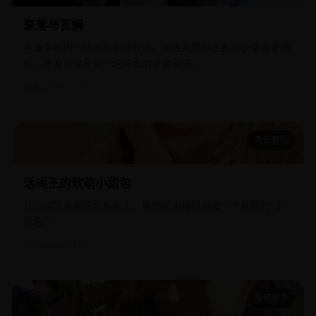
衰落与瓦解
牛津学霸因一场恶作剧被开除，流放到威尔士乡下小学当老师
后，才发现世界是一坨巨大的草台班子。
欧美
2017
11.5万
奇幻冒险
活阎王的软萌小甜包
活阎王的软萌小甜包
让人闻风丧胆的武林盟主，居然被迫每日投喂一个软萌的“小
甜包”？
国产
2024
11.3万
爱情都市
不婚告急寸总请上钩