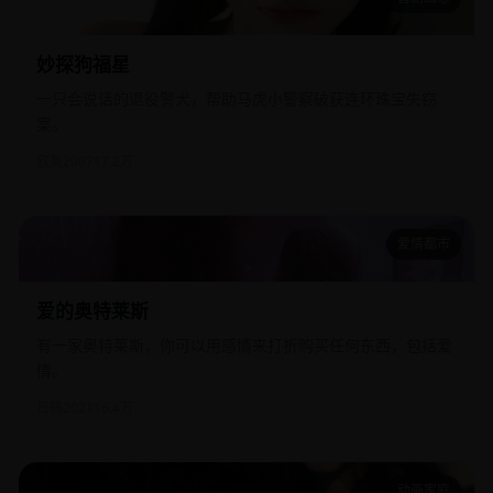
妙探狗福星
妙探狗福星
一只会说话的退役警犬，帮助马虎小警察破获连环珠宝失窃
案。
欧美
2007
17.2万
爱情都市
爱的奥特莱斯
爱的奥特莱斯
有一家奥特莱斯，你可以用感情来打折购买任何东西，包括爱
情。
日韩
2021
16.4万
动画家庭