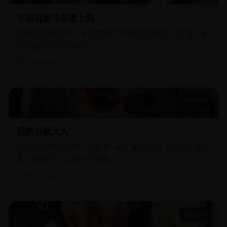
不婚告急寸总请上钩
金牌婚恋顾问接下一单亿万身价CEO的相亲委托，条件是：必
须让他彻底放弃不婚主义。
国产
2024
11.2万
爱情都市
我的总裁大人
我的总裁大人
劳累过度的网文编辑一朝穿书，成了虐文女主，她决定恶搞总
裁、狂拆CP、火速奔向大结局。
国产
2020
11.0万
喜剧治愈
美国情缘