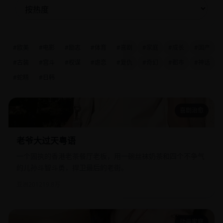
#欧美
#电影
#励志
#体育
#喜剧
#家庭
#成长
#国产
#古装
#宫斗
#权谋
#虐恋
#复仇
#奇幻
#都市
#神话
#蛇精
#日韩
喜剧治愈
老爷大过天粤语
老爷大过天粤语
一个固执的香港老茶餐厅老板，用一碗丝袜奶茶和四个不争气
的儿孙斗智斗勇，捍卫最后的老街。
亚洲
2012
19.8万
动画家庭