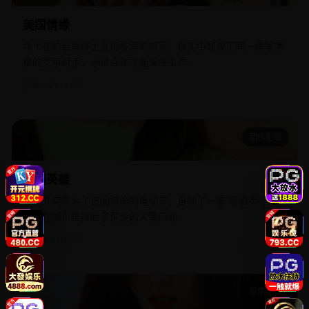
美国情缘
两个在约会软件上互相左滑的冤家，现实中却成了同一栋写字
楼的竞争对手，必须合作才能保住工作。
欧美
2023
10.6万
动作犯罪
自制英雄
自制英雄
一个外卖员为了追回被偷的电动车，自制了一套“超级英雄”装
备，在城市里掀起了荒诞的义警风潮。
国产
2020
10.5万
爱情都市
愚爱成灾不听人话糟了现世报你哭啥