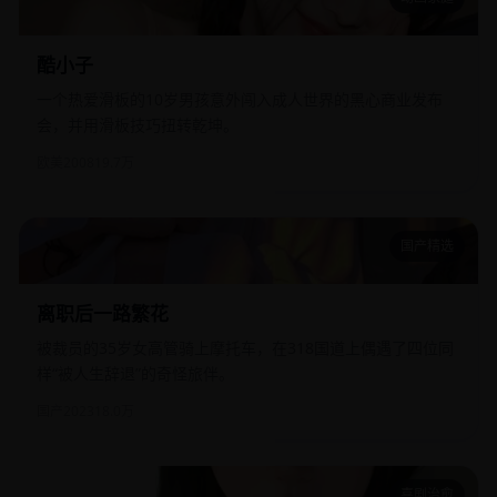
酷小子
酷小子
一个热爱滑板的10岁男孩意外闯入成人世界的黑心商业发布
会，并用滑板技巧扭转乾坤。
欧美
2008
19.7万
国产精选
离职后一路繁花
离职后一路繁花
被裁员的35岁女高管骑上摩托车，在318国道上偶遇了四位同
样“被人生辞退”的奇怪旅伴。
国产
2023
18.0万
喜剧治愈