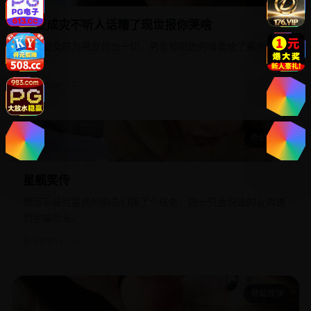
愚爱成灾不听人话糟了现世报你哭啥
恋爱脑女孩为男友付出一切，男友却把她的肾卖给了真命天
女。
国产
2024
9.1万
奇幻冒险
星舰笑传
星舰笑传
银河系最烂星舰的船员们接了个任务：把一只会说话的火鸡送
到宇宙尽头。
欧美
2021
8.7万
悬疑惊悚
偏爱32集版