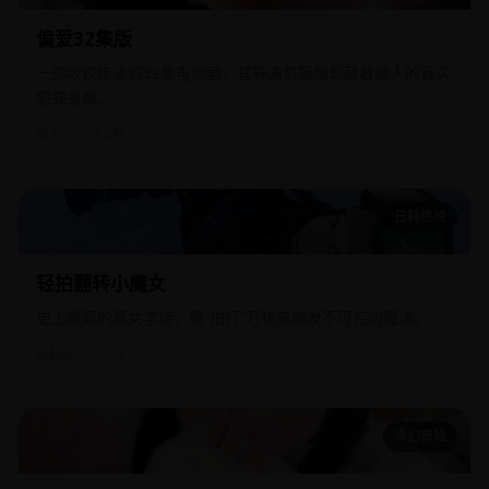
偏爱32集版
一部收视惨淡的32集电视剧，其导演剪辑版却藏着骇人的真实
犯罪录像。
国产
2023
7.8万
日韩热映
轻拍翻转小魔女
轻拍翻转小魔女
史上最菜的魔女学徒，靠“拍打”万物来触发不可控的魔法。
日韩
2022
7.1万
奇幻冒险
倒楣日(2008年电影)