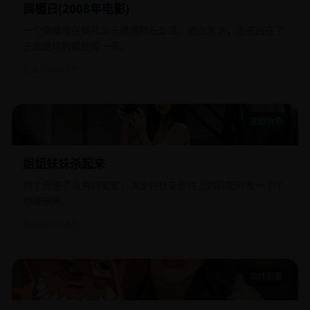
倒楣日(2008年电影)
一个倒霉蛋在婚礼当天遭遇陨石坠落、恐龙复活，还被困在了
无限循环的最倒霉一天。
欧美
2008
6.6万
喜剧治愈
姐姐妹妹杀起来
姐姐妹妹杀起来
两个厌倦了渣男的闺蜜，决定将社交软件上的匹配对象一个个
物理删除。
欧美
2019
6.3万
动作犯罪
婚姻正义联盟