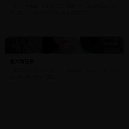
伦敦一个濒临破产的贵族家庭，每周日下午茶都要假装一切如
常，直到一个美国暴发户闯入拆穿所有谎言。
欧美
2016
1.6万
动作犯罪
意大利任务
意大利任务
一群英国混混在意大利偷了黑手党的黄金，却因为不懂当地交
通法规，被交警查了酒驾。
欧美
2003
1.4万