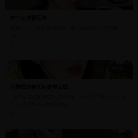
这个女孩很厉害
这个女孩很厉害
全国武术冠军隐身高中当校花，被小混混挑衅后一拳打穿了
墙。
国产
2022
14.2万
喜剧治愈
闪婚成宠神医娇妻美又飒
闪婚成宠神医娇妻美又飒
现代中医博士穿越成古代冲喜新娘，用针灸治好瘫王爷后，两
人联手开店搞事业顺便谈恋爱。
国产
2025
13.6万
奇幻冒险