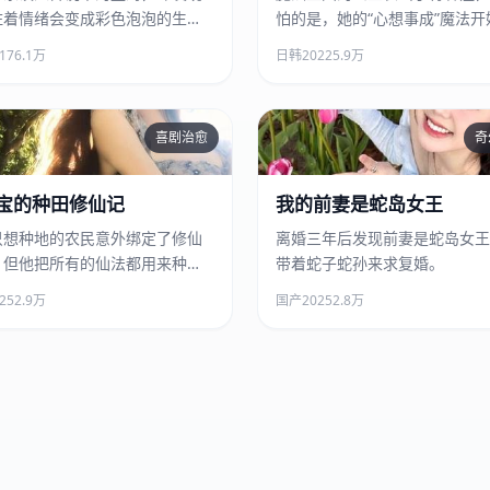
住着情绪会变成彩色泡泡的生
怕的是，她的“心想事成”魔法开
性失灵。
17
6.1万
日韩
2022
5.9万
喜剧治愈
奇
驴大宝的种田修仙记
我的前妻是蛇岛女王
宝的种田修仙记
我的前妻是蛇岛女王
只想种地的农民意外绑定了修仙
离婚三年后发现前妻是蛇岛女王
，但他把所有的仙法都用来种
带着蛇子蛇孙来求复婚。
养猪和给大鹅看门。
25
2.9万
国产
2025
2.8万