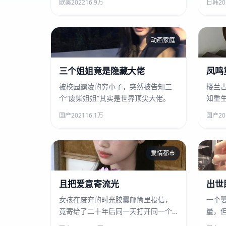
欧美
2022
16.9万
日韩
20
死亡。
动画家庭
三个姐姐竟是隐藏大佬
三个姐姐竟是隐藏大佬
凤鸣
被校园霸凌的穷小子，突然被告知三
楼兰
个“废柴姐姐”其实是世界顶尖大佬。
知重
脏。
国产
2021
16.1万
国产
20
爱情都市
且把爱意寄流光
且把爱意寄流光
出世
女孩在废弃的时光胶囊邮筒里投信，
一个
竟寄给了二十年后同一天打开同一个
量，
邮筒的男人。