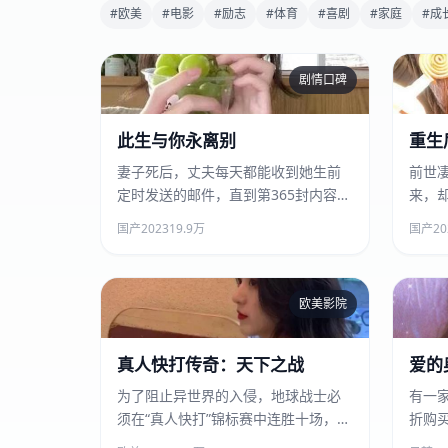
#欧美
#电影
#励志
#体育
#喜剧
#家庭
#成
剧情口碑
此生与你永离别
此生与你永离别
重生
妻子死后，丈夫每天都能收到她生前
前世
定时发送的邮件，直到第365封内容变
来，
了。
国产
2023
19.9万
国产
20
欧美影院
真人快打传奇：天下之战
真人快打传奇：天下之战
爱的
为了阻止异世界的入侵，地球战士必
有一
须在“真人快打”锦标赛中连胜十场，而
折购
每一场失败都意味着一个角色的永久