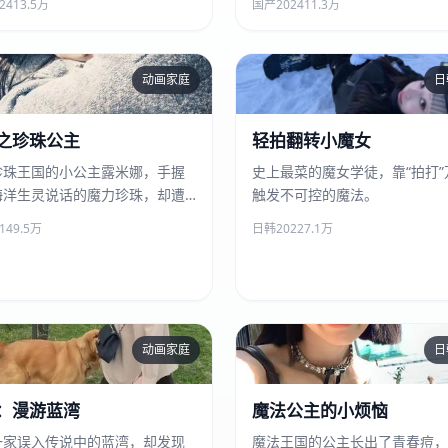
24
13.5万
国产
2024
11.3万
动画家庭
日
芭比之珍珠公主
轻拍翻转小魔女
之珍珠公主
轻拍翻转小魔女
珍珠王国的小公主露米娜，手握
史上最菜的魔女学徒，靠“拍打”
海洋生灵说话的魔力珍珠，却遭
触发不可控的魔法。
位阴谋。
14
9.5万
日韩
2022
7.1万
动画家庭
日
姆明：漫游蓝湾
魔法公主的小烦恼
：漫游蓝湾
魔法公主的小烦恼
一家误入传说中的蓝湾，却发现
魔法王国的公主长出了青春痘，