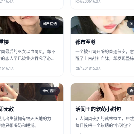
21
16.4万
欧美
2006
16.3万
国产精选
国
凤鸣重楼
都市至尊
重楼
都市至尊
古国最后的巫女以血饲凤，却不
一个被公司开除的普通保安，意
生的恋人早已被业火吞噬了心
醒了上古战神血脉，却发现整栋
楼里藏着一个异能者世界。
16
16.1万
国产
2018
15.3万
奇幻冒险
奇
出世即无敌
活阎王的软萌小甜包
即无敌
活阎王的软萌小甜包
婴儿出生就拥有毁天灭地的力
让人闻风丧胆的武林盟主，居然
但他只想喝奶和睡觉。
每日投喂一个软萌的“小甜包”？