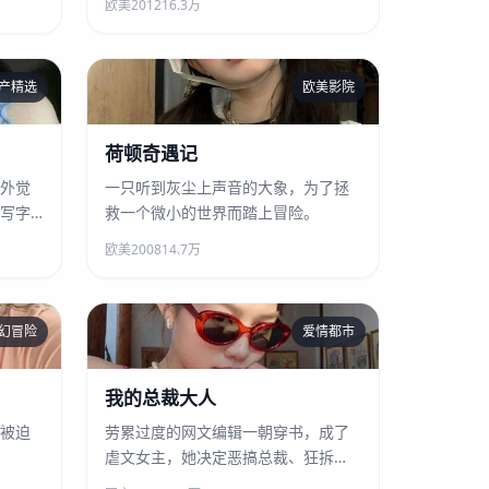
欧美
2012
16.3万
产精选
欧美影院
荷顿奇遇记
荷顿奇遇记
外觉
一只听到灰尘上声音的大象，为了拯
写字
救一个微小的世界而踏上冒险。
欧美
2008
14.7万
幻冒险
爱情都市
我的总裁大人
我的总裁大人
被迫
劳累过度的网文编辑一朝穿书，成了
虐文女主，她决定恶搞总裁、狂拆
CP、火速奔向大结局。