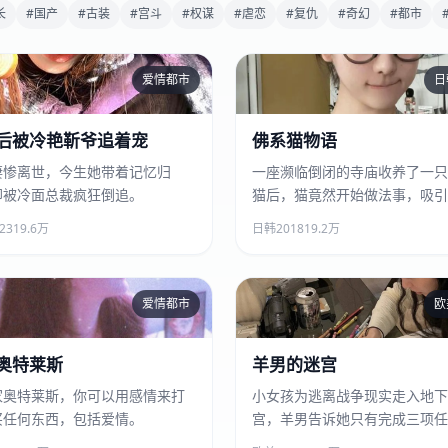
长
#国产
#古装
#宫斗
#权谋
#虐恋
#复仇
#奇幻
#都市
爱情都市
日
重生后被冷艳靳爷追着宠
佛系猫物语
后被冷艳靳爷追着宠
佛系猫物语
凄惨离世，今生她带着记忆归
一座濒临倒闭的寺庙收养了一只
却被冷面总裁疯狂倒追。
猫后，猫竟然开始做法事，吸引
批“云参拜”的信徒。
23
19.6万
日韩
2018
19.2万
爱情都市
欧
爱的奥特莱斯
羊男的迷宫
奥特莱斯
羊男的迷宫
家奥特莱斯，你可以用感情来打
小女孩为逃离战争现实走入地下
买任何东西，包括爱情。
宫，羊男告诉她只有完成三项任
能回到母亲身边。