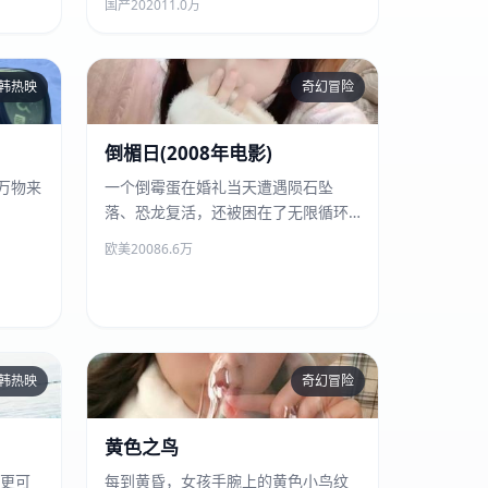
国产
2020
11.0万
韩热映
奇幻冒险
倒楣日(2008年电影)
倒楣日(2008年电影)
万物来
一个倒霉蛋在婚礼当天遭遇陨石坠
落、恐龙复活，还被困在了无限循环
的最倒霉一天。
欧美
2008
6.6万
韩热映
奇幻冒险
黄色之鸟
黄色之鸟
更可
每到黄昏，女孩手腕上的黄色小鸟纹