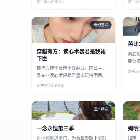
国产
2023
14.1万
国产
20
奇幻冒险
穿越有方：读心术暴君是我裙下
臣
芭比
穿越有方：读心术暴君是我裙
海底
下臣
能让
现代心理学女博士穿越成亡国公主，
遇王
欧美
20
靠专业读心术把暴君皇帝玩得团团
转，谁知暴君也重生了。
国产
2024
10.0万
国产精选
一念永恒第三季
一念永恒第三季
姆明
白小纯重返宗门，为救挚爱踏上夺取
姆明