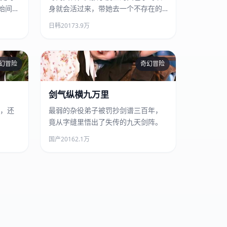
始间歇
身就会活过来，带她去一个不存在的
地址。
日韩
2017
3.9万
幻冒险
奇幻冒险
剑气纵横九万里
剑气纵横九万里
，还
最弱的杂役弟子被罚抄剑谱三百年，
竟从字缝里悟出了失传的九天剑阵。
国产
2016
2.1万