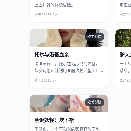
上古神器的终极冒险。
那里
物。
国产
2025
6.3万
欧美
20
欧美影院
托尔与洛基血亲
托尔与洛基血亲
驴大
诸神黄昏后，托尔在地狱找到洛基，
一个
却发现他正计划用血魔法复活整个巨
系统
人族。
菜、
欧美
2021
3.5万
国产
20
欧美影院
圣诞妖怪：坎卜斯
圣诞妖怪：坎卜斯
圣诞夜，一个不和谐的家庭释放了坎