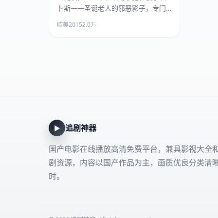
卜斯——圣诞老人的邪恶影子，专门
惩罚节日捣蛋鬼。
欧美
2015
2.0万
追剧神器
▶
国产电影在线播放高清免费平台，兼具影视大全
剧资源，内容以国产作品为主，画质优良分类清
时。