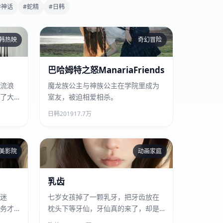
#神话
#蛇精
#日韩
韩热映
奇幻冒险
巴哈姆特之怒ManariaFriends
巴哈姆特之怒ManariaFriends
流浪
魔龙族公主与神族公主在学院里成为
了大
室友，被迫相爱相杀。
日韩
2019
17.7万
美影院
动画家庭
乳齿
乳齿
迷
七岁女孩掉了一颗乳牙，把牙齿放在
务才
枕头下等牙仙，牙仙真的来了，却是
个秃头胖大叔。