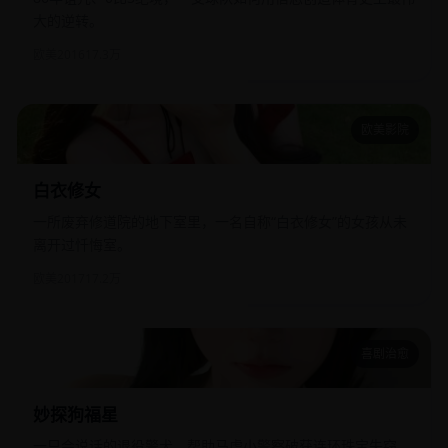
大的逆转。
欧美
2016
17.3万
欧美影院
白衣修女
白衣修女
一所废弃修道院的地下室里，一名自称“白衣修女”的女孩从未
离开过忏悔室。
欧美
2017
17.2万
喜剧治愈
妙探狗福星
妙探狗福星
一只会说话的退役警犬，帮助马虎小警察破获连环珠宝失窃