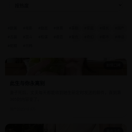
#欧美
#电影
#励志
#体育
#喜剧
#家庭
#成长
#国产
#古装
#宫斗
#权谋
#虐恋
#复仇
#奇幻
#都市
#神话
#蛇精
#日韩
剧情口碑
此生与你永离别
此生与你永离别
妻子死后，丈夫每天都能收到她生前定时发送的邮件，直到第
365封内容变了。
国产
2023
19.9万
喜剧治愈