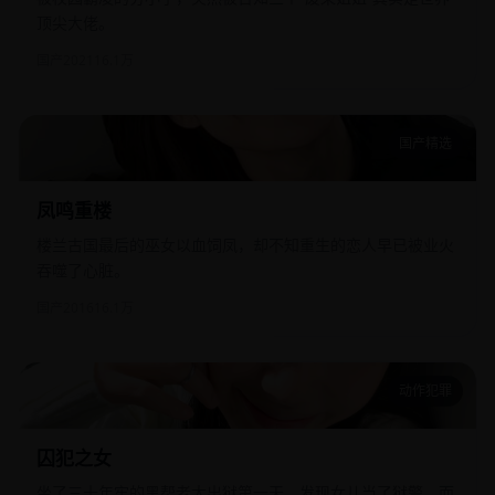
顶尖大佬。
国产
2021
16.1万
国产精选
凤鸣重楼
凤鸣重楼
楼兰古国最后的巫女以血饲凤，却不知重生的恋人早已被业火
吞噬了心脏。
国产
2016
16.1万
动作犯罪
囚犯之女
囚犯之女
坐了三十年牢的黑帮老大出狱第一天，发现女儿当了狱警，而