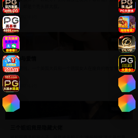
来了，却是个秃头胖大叔。
欧美
2012
16.3万
剧情口碑
战争与爱情
战争与爱情
二战前线，一个美国大兵和一个德国女人在废弃的教堂里相爱
了。
欧美
2012
16.2万
动画家庭
三个姐姐竟是隐藏大佬
三个姐姐竟是隐藏大佬
被校园霸凌的穷小子，突然被告知三个“废柴姐姐”其实是世界