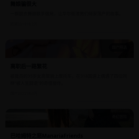
舞娘骗很大
一群脱衣舞娘联手做局，让华尔街渣男们倾家荡产的故事。
欧美
2019
18.2万
国产精选
离职后一路繁花
离职后一路繁花
被裁员的35岁女高管骑上摩托车，在318国道上偶遇了四位同
样“被人生辞退”的奇怪旅伴。
国产
2023
18.0万
奇幻冒险
巴哈姆特之怒ManariaFriends
巴哈姆特之怒ManariaFriends