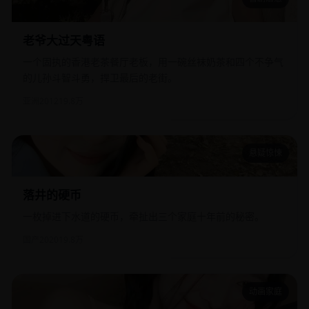
老爷大过天粤语
老爷大过天粤语
一个固执的香港老茶餐厅老板，用一碗丝袜奶茶和四个不争气
的儿孙斗智斗勇，捍卫最后的老街。
亚洲
2012
19.8万
悬疑惊悚
落井的硬币
落井的硬币
一枚掉进下水道的硬币，牵扯出三个家庭十年前的秘密。
国产
2020
19.8万
动画家庭
酷小子