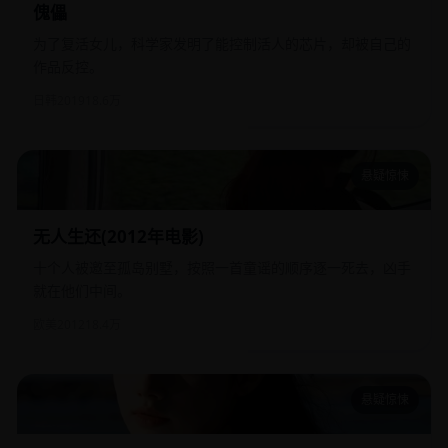
傀儡
为了复活女儿，科学家发明了能控制活人的芯片，却被自己的
作品反控。
日韩
2019
18.6万
悬疑惊悚
无人生还(2012年电影)
无人生还(2012年电影)
十个人被邀至孤岛别墅，按照一首童谣的顺序逐一死去，凶手
就在他们中间。
欧美
2012
18.4万
悬疑惊悚
舞娘骗很大