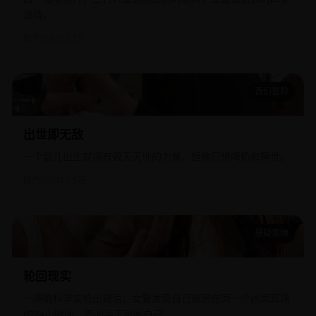
温情。
国产
2012
13.5万
奇幻冒险
出世即无敌
出世即无敌
一个婴儿出生就拥有毁天灭地的力量，但他只想喝奶和睡觉。
国产
2024
13.5万
悬疑惊悚
轮回现实
轮回现实
一场脑科学实验出错后，女警发现自己被困在同一个凶案现场
的24小时内，而凶手正是她自己。