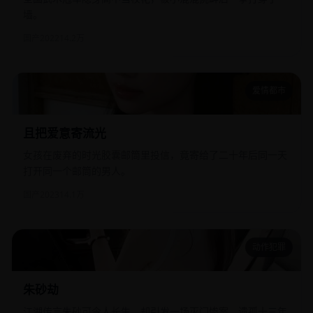
墙。
国产
2022
14.2万
爱情都市
且把爱意寄流光
且把爱意寄流光
女孩在废弃的时光胶囊邮筒里投信，竟寄给了二十年后同一天
打开同一个邮筒的男人。
国产
2023
14.1万
动作犯罪
朱砂劫
朱砂劫
江湖传言朱砂可令人长生，却引发一场灭门惨案，遗孤十三年