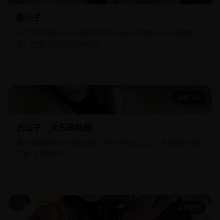
酷小子
一个热爱滑板的10岁男孩意外闯入成人世界的黑心商业发布
会，并用滑板技巧扭转乾坤。
欧美
2008
19.7万
剧情口碑
古山子：大东舆地图
古山子：大东舆地图
朝鲜王朝最伟大的地理学家，耗尽毕生心血，只为绘制一张真
正的“全国地图”。
日韩
2016
19.7万
爱情都市
重生后被冷艳靳爷追着宠