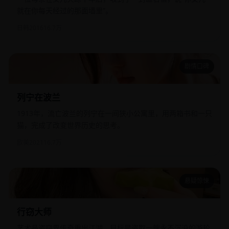
就在你每天经过的那面墙里”。
日韩
2016
16.7万
剧情口碑
列宁在波兰
列宁在波兰
1913年，流亡波兰的列宁在一间狭小公寓里，用两箱书和一只
猫，完成了改变世界历史的思考。
欧美
2021
16.7万
悬疑惊悚
行窃大师
行窃大师
艺术品盗窃界传奇重出江湖，目标是盗取一艘永不沉没的游轮