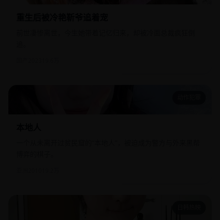
重生后被冷艳靳爷追着宠
前世凄惨离世，今生她带着记忆归来，却被冷面总裁疯狂倒
追。
国产
2023
19.6万
动作犯罪
本地人
本地人
一个从未离开过贫民窟的“本地人”，被迫成为警方与外来黑帮
博弈的棋子。
亚洲
2010
19.2万
日韩热映
佛系猫物语