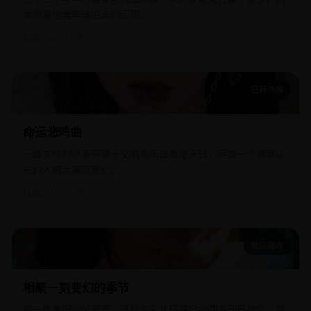
女婿是他当年送进去的囚犯。
欧美
2022
16.0万
日韩热映
命运悲鸣曲
命运悲鸣曲
一首失传的贝多芬第十交响曲乐谱重见天日，但每一个演奏过
它的人都会离奇死亡。
日韩
2018
16.0万
爱情都市
相聚一刻变幻的季节
相聚一刻变幻的季节
在一栋老旧的公寓里，落榜生与年轻寡妇的四季同居物语，每