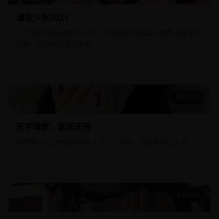
灌篮少年2021
一个因车祸失去双腿的少年，被暴躁的轮椅篮球教练逼着从零
开始，目标是打进残奥会。
日韩
2021
19.1万
剧情口碑
无字碑歌：武则天传
无字碑歌：武则天传
中国唯一女皇帝临终前命人立下无字碑，功过留给后人说。
国产
2022
19.0万
日韩热映
傀儡