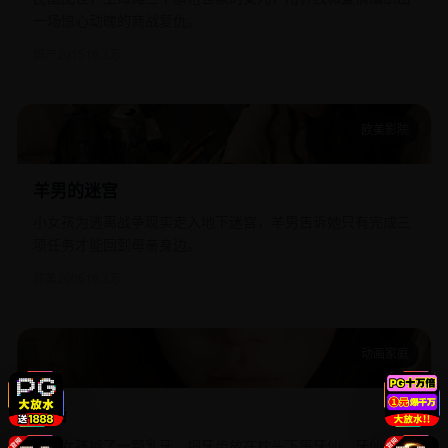
一场惊心动魄的商战复仇。
国产
2015
16.3万
欧美影院
羊男的迷宫
羊男的迷宫
小女孩为逃离战争现实走入地下迷宫，羊男告诉她只有完成三
项任务才能回到母亲身边。
欧美
2006
16.3万
动画家庭
乳齿
乳齿
七岁女孩掉了一颗乳牙，把牙齿放在枕头下等牙仙，牙仙真的