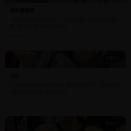
佛系猫物语
一座濒临倒闭的寺庙收养了一只流浪猫后，猫竟然开始做法
事，吸引了大批“云参拜”的信徒。
日韩
2018
19.2万
爱情都市
少年
少年
少年为被霸凌致死的好友复仇，精心策划了一年，却发现自己
只是成人棋局中的一枚乱入棋子。
国产
2019
19.2万
爱情都市
灌篮少年2021