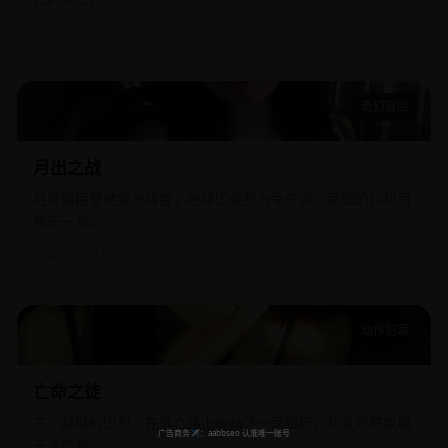
日韩
2019
13.1万
奇幻冒险
月出之战
月出之战
月球殖民基地突发叛变，地球囚徒犯为争夺返回家园的权利而
殊死一战。
欧美
2018
13.0万
动作犯罪
亡命之徒
亡命之徒
三个越狱的囚犯，在逃亡路上抢劫了一家银行，却发现赃款属
于黑帮教父。