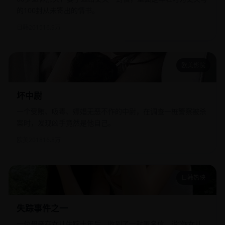
的100封从未寄出的情书。
日韩
2015
16.9万
欧美影院
坏中尉
坏中尉
一个受贿、吸毒、嫖娼无恶不作的中尉，在调查一桩警察被杀
案时，发现凶手竟然是他自己。
欧美
2018
16.8万
日韩热映
失踪事件之一
失踪事件之一
一位母亲在女儿失踪十年后，收到了一封匿名信，说“你女儿