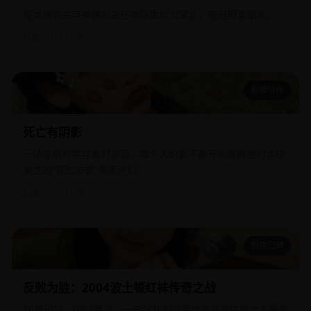
魔龙族公主与神族公主在学院里成为室友，被迫相爱相杀。
日韩
2019
17.7万
悬疑惊悚
死亡有阴影
死亡有阴影
一场车祸的幸存者们发现，每个人的影子都开始按照他们本该
发生的“死亡方式”杀死他们。
欧美
2007
17.6万
剧情口碑
反败为胜：2004波士顿红袜传奇之战
反败为胜：2004波士顿红袜传奇之战
86年诅咒、0比3绝境，一支球队如何用信念创造体育史上最伟