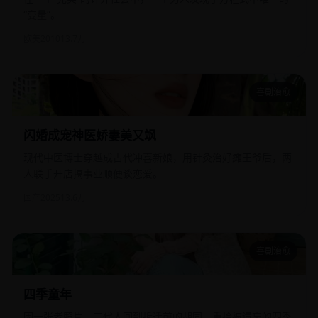
“变量”。
欧美
2010
13.7万
喜剧治愈
闪婚成宠神医娇妻美又飒
闪婚成宠神医娇妻美又飒
现代中医博士穿越成古代冲喜新娘，用针灸治好瘫王爷后，两
人联手开店搞事业顺便谈恋爱。
国产
2025
13.6万
喜剧治愈
四季童年
四季童年
因一张老照片，三代人回到拆迁前的胡同，重拾被遗忘的四季