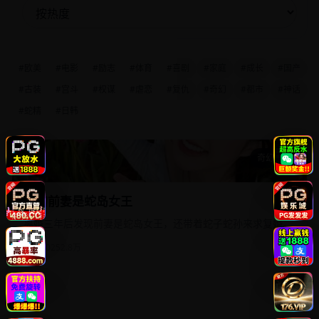
#欧美
#电影
#励志
#体育
#喜剧
#家庭
#成长
#国产
#古装
#宫斗
#权谋
#虐恋
#复仇
#奇幻
#都市
#神话
#蛇精
#日韩
奇幻冒险
我的前妻是蛇岛女王
我的前妻是蛇岛女王
离婚三年后发现前妻是蛇岛女王，还带着蛇子蛇孙来求复婚。
国产
2025
2.8万