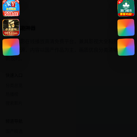
追剧神器
▶
国产电影在线播放高清免费平台，兼具影视大全和热播电
视剧资源，内容以国产作品为主，画质优良分类清晰，更
新及时。
快速入口
分类总览
热播榜
搜索影片
频道导航
国产精选