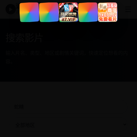
追剧神器
☰
▶
高清免费影视大全
搜索影片
输入片名、类型、地区或剧情关键词，快速定位想看的内
容。