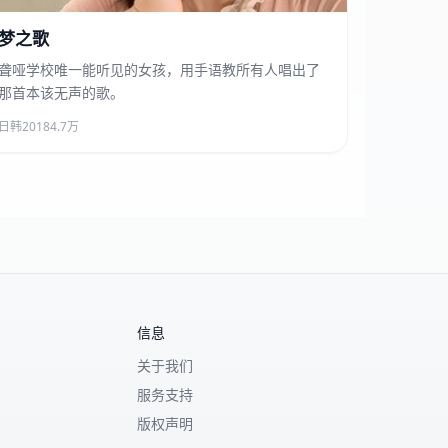
梦之歌
聋哑学校唯一能听见的女孩，用手语教所有人唱出了
那首本该无声的歌。
日韩
2018
4.7万
信息
关于我们
服务支持
版权声明