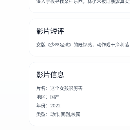
潜入学校寻找某样东西，林小禾被迫暴露真实
影片短评
女版《少林足球》的既视感，动作戏干净利落
影片信息
片名：这个女孩很厉害
地区：国产
年份：2022
类型：动作,喜剧,校园