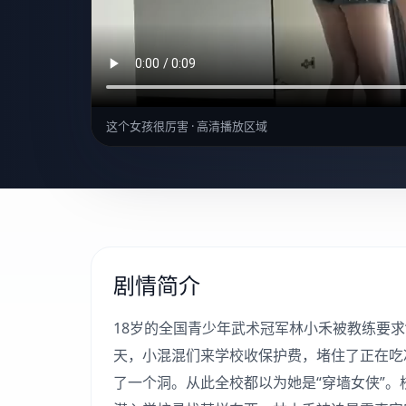
这个女孩很厉害 · 高清播放区域
剧情简介
18岁的全国青少年武术冠军林小禾被教练要
天，小混混们来学校收保护费，堵住了正在吃
了一个洞。从此全校都以为她是“穿墙女侠”