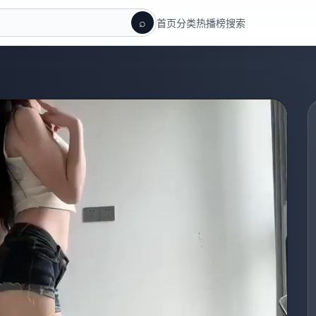
⌕
首页
分类
热播榜
搜索