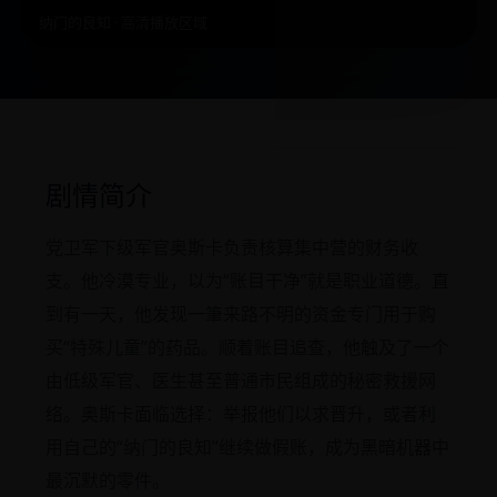
纳门的良知 · 高清播放区域
剧情简介
党卫军下级军官奥斯卡负责核算集中营的财务收
支。他冷漠专业，以为“账目干净”就是职业道德。直
到有一天，他发现一筆来路不明的资金专门用于购
买“特殊儿童”的药品。顺着账目追查，他触及了一个
由低级军官、医生甚至普通市民组成的秘密救援网
络。奥斯卡面临选择：举报他们以求晋升，或者利
用自己的“纳门的良知”继续做假账，成为黑暗机器中
最沉默的零件。