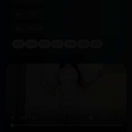
播放：7.3万
频道：剧情口碑
欧美
电影
战争
历史
纳粹
反思
良知