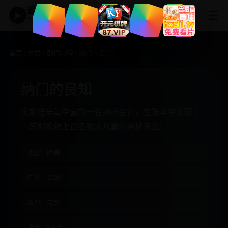
追剧神器
☰
▶
高清免费影视大全
首页
/
分类
/
剧情口碑
/ 纳门的良知
纳门的良知
奥斯维辛集中营的一名纳粹会计，在账本中发现了
一笔能挽救上百名犹太儿童的神秘资金。
地区：欧美
年份：2020
类型：电影
评分：8.6 分