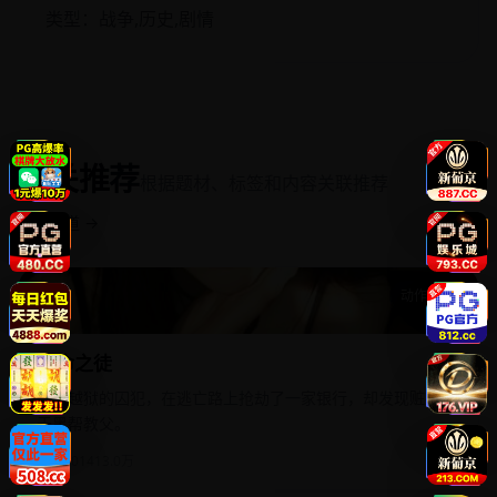
类型：战争,历史,剧情
相关推荐
根据题材、标签和内容关联推荐
返回频道 →
动作犯罪
亡命之徒
亡命之徒
三个越狱的囚犯，在逃亡路上抢劫了一家银行，却发现赃款属
于黑帮教父。
欧美
2014
13.0万