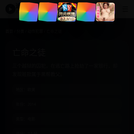
追剧神器
☰
▶
高清免费影视大全
首页
/
分类
/
动作犯罪
/ 亡命之徒
亡命之徒
三个越狱的囚犯，在逃亡路上抢劫了一家银行，却
发现赃款属于黑帮教父。
地区：欧美
年份：2014
类型：电影
评分：7.1 分