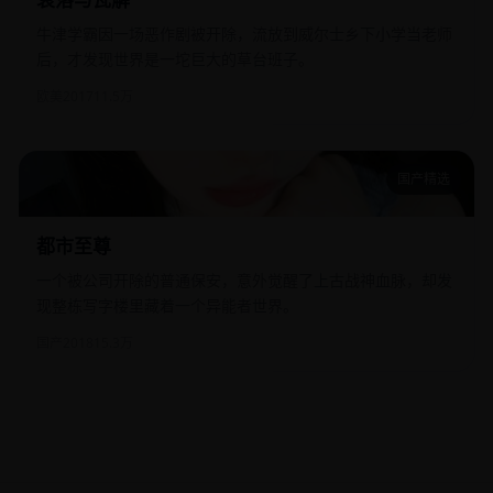
牛津学霸因一场恶作剧被开除，流放到威尔士乡下小学当老师
后，才发现世界是一坨巨大的草台班子。
欧美
2017
11.5万
国产精选
都市至尊
都市至尊
一个被公司开除的普通保安，意外觉醒了上古战神血脉，却发
现整栋写字楼里藏着一个异能者世界。
国产
2018
15.3万