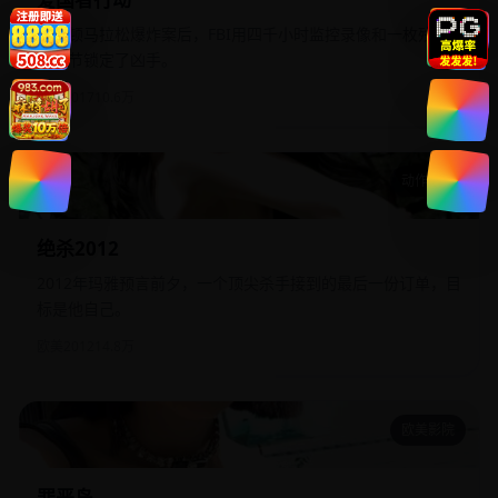
波士顿马拉松爆炸案后，FBI用四千小时监控录像和一枚残缺
的指节锁定了凶手。
欧美
2017
10.6万
动作犯罪
绝杀2012
绝杀2012
2012年玛雅预言前夕，一个顶尖杀手接到的最后一份订单，目
标是他自己。
欧美
2012
14.8万
欧美影院
罪恶岛
罪恶岛