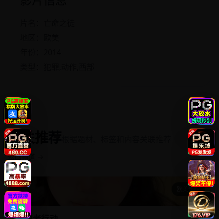
片名：亡命之徒
地区：欧美
年份：2014
类型：犯罪,动作,西部
相关推荐
根据题材、标签和内容关联推荐
返回频道 →
欧美影院
爱国者行动
爱国者行动