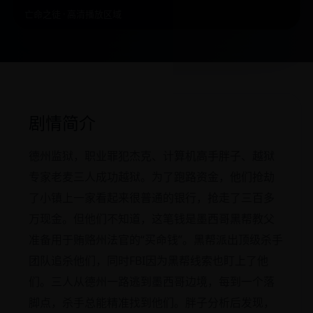
亡命之徒 · 高清播放区域
剧情简介
德州监狱，职业罪犯杰克、计算机高手胖子、越狱
专家老麦三人成功越狱。为了跑路资金，他们抢劫
了小镇上一家看起来很普通的银行，抢走了三百多
万现金。但他们不知道，这笔钱是墨西哥黑帮教父
准备用于贿赂州法官的“买命钱”。黑帮派出顶级杀手
团队追杀他们，同时FBI因为黑帮线索也盯上了他
们。三人从德州一路逃到墨西哥边境，每到一个落
脚点，杀手总能精准找到他们。胖子分析后发现，