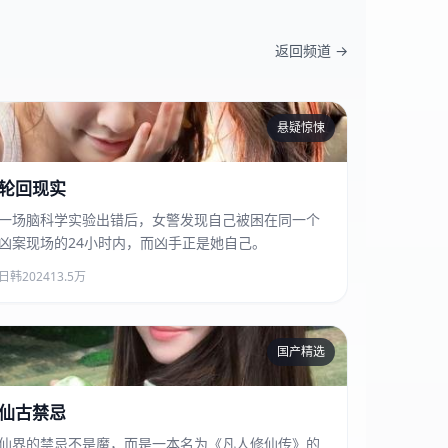
返回频道 →
悬疑惊悚
轮回现实
轮回现实
一场脑科学实验出错后，女警发现自己被困在同一个
凶案现场的24小时内，而凶手正是她自己。
日韩
2024
13.5万
国产精选
仙古禁忌
仙古禁忌
仙界的禁忌不是魔，而是一本名为《凡人修仙传》的