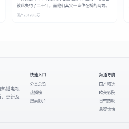
彼此失约了二十年，而他们其实一直住在桥的两端。
国产
2019
8.8万
快速入口
频道导航
分类总览
国产精选
和热播电视
热播榜
欧美影院
晰，更新及
搜索影片
日韩热映
悬疑惊悚