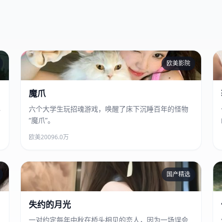
欧美影院
魔爪
魔爪
必
六个大学生玩招魂游戏，唤醒了床下沉睡百年的怪物
“魔爪”。
欧美
2009
6.0万
国产精选
失约的月光
失约的月光
一对约定每年中秋在桥头相见的恋人，因为一场误会