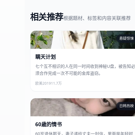
相关推荐
根据题材、标签和内容关联推荐
悬疑惊悚
瞒天计划
瞒天计划
七个互不相识的人在同一时间收到神秘U盘，被告知
须合作完成一次不可能的金库盗窃。
欧美
2019
11.7万
日韩热映
60歳的情书
60歳的情书
60岁退休那天，妻子递给丈夫一封信，里面是年轻时