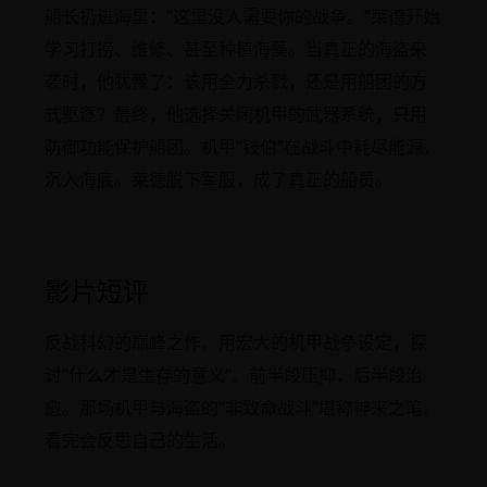
船长扔进海里：“这里没人需要你的战争。”莱德开始
学习打捞、维修、甚至种植海藻。当真正的海盗来
袭时，他犹豫了：该用全力杀戮，还是用船团的方
式驱逐？最终，他选择关闭机甲的武器系统，只用
防御功能保护船团。机甲“钱伯”在战斗中耗尽能源，
沉入海底。莱德脱下军服，成了真正的船员。
影片短评
反战科幻的巅峰之作。用宏大的机甲战争设定，探
讨“什么才是生存的意义”。前半段压抑，后半段治
愈。那场机甲与海盗的“非致命战斗”堪称神来之笔。
看完会反思自己的生活。