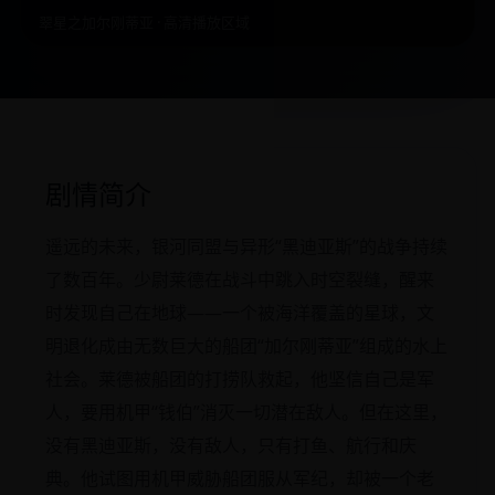
翠星之加尔刚蒂亚 · 高清播放区域
剧情简介
遥远的未来，银河同盟与异形“黑迪亚斯”的战争持续
了数百年。少尉莱德在战斗中跳入时空裂缝，醒来
时发现自己在地球——一个被海洋覆盖的星球，文
明退化成由无数巨大的船团“加尔刚蒂亚”组成的水上
社会。莱德被船团的打捞队救起，他坚信自己是军
人，要用机甲“钱伯”消灭一切潜在敌人。但在这里，
没有黑迪亚斯，没有敌人，只有打鱼、航行和庆
典。他试图用机甲威胁船团服从军纪，却被一个老