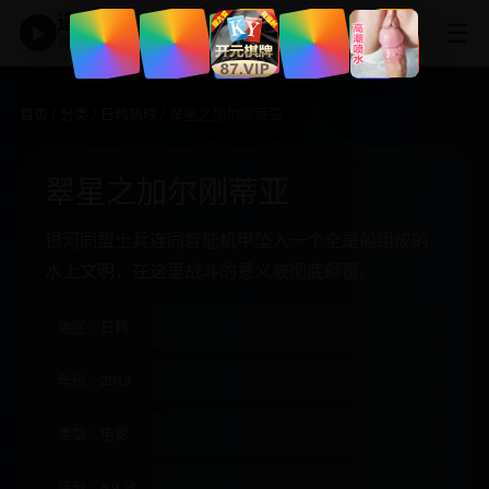
追剧神器
☰
▶
高清免费影视大全
首页
/
分类
/
日韩热映
/ 翠星之加尔刚蒂亚
翠星之加尔刚蒂亚
银河同盟士兵连同智能机甲坠入一个全是船组成的
水上文明，在这里战斗的意义被彻底颠覆。
地区：日韩
年份：2013
类型：电影
评分：8.9 分