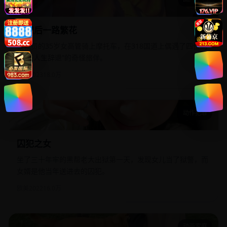
离职后一路繁花
离职后一路繁花
被裁员的35岁女高管骑上摩托车，在318国道上偶遇了四位同
样“被人生辞退”的奇怪旅伴。
国产
2023
18.0万
动作犯罪
囚犯之女
囚犯之女
坐了三十年牢的黑帮老大出狱第一天，发现女儿当了狱警，而
女婿是他当年送进去的囚犯。
欧美
2022
16.0万
动画家庭