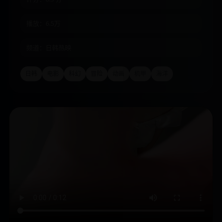
播放：6.5万
频道：日韩热映
日韩
电影
科幻
冒险
动画
机甲
海洋