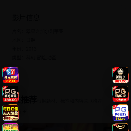
影片信息
片名：翠星之加尔刚蒂亚
地区：日韩
年份：2013
类型：科幻,冒险,动画
相关推荐
根据题材、标签和内容关联推荐
返回频道 →
国产精选