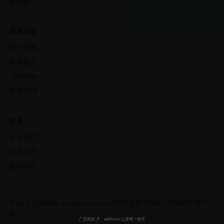
搜索影片
频道导航
国产精选
欧美影院
日韩热映
悬疑惊悚
信息
关于我们
服务支持
版权声明
© 2026 追剧神器. All rights reserved.
为影迷整理清晰、好看的影视内
容。