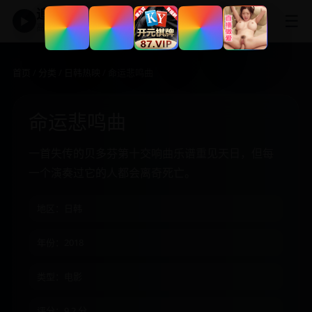
追剧神器
☰
▶
高清免费影视大全
首页
/
分类
/
日韩热映
/ 命运悲鸣曲
命运悲鸣曲
一首失传的贝多芬第十交响曲乐谱重见天日，但每
一个演奏过它的人都会离奇死亡。
地区：日韩
年份：2018
类型：电影
评分：9.2 分