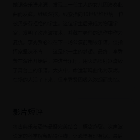
她调查乐谱来源，发现上一任主人的女儿因演奏此
曲而发疯。继续深挖，线索指向19世纪维也纳一位
被贝多芬拒绝的学生。这位学生后来成为物理学
家，发明了次声波技术，并藏在老师的遗作中作为
复仇。李秀贤必须在下一场公演前销毁乐谱，但指
挥家坚决不肯——这是他一生的梦想。最终，李秀
贤在演出开始后，冲进音乐厅，用火焰喷射器烧毁
了舞台上的乐谱。大火中，命运悲鸣曲化为灰烬。
在场的人活了下来，但李秀贤因吸入浓烟而失忆。
影片短评
将古典乐与恐怖悬疑完美结合，概念炸裂。次声波
设定的科学解释站得住脚，让恐惧有理有据。最后