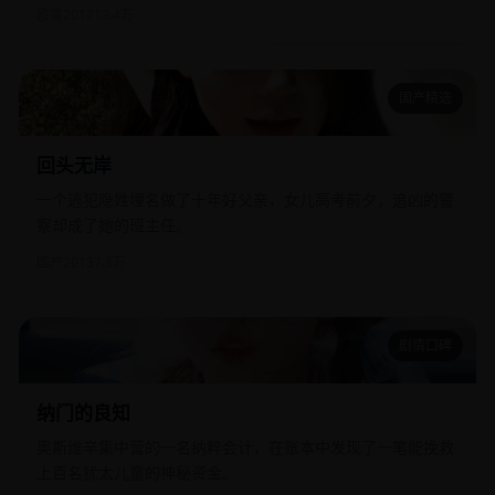
欧美
2017
13.4万
国产精选
回头无岸
回头无岸
一个逃犯隐姓埋名做了十年好父亲，女儿高考前夕，追凶的警
察却成了她的班主任。
国产
2013
7.3万
剧情口碑
纳门的良知
纳门的良知
奥斯维辛集中营的一名纳粹会计，在账本中发现了一笔能挽救
上百名犹太儿童的神秘资金。