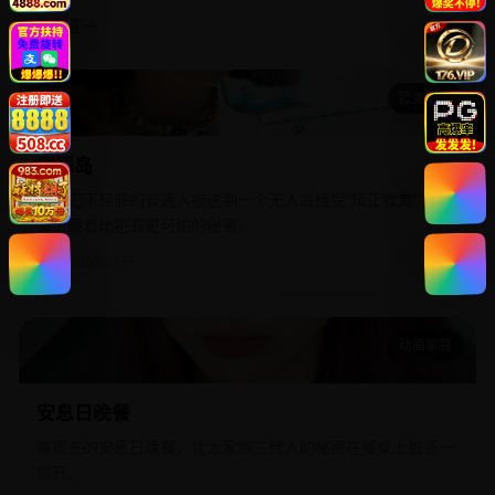
返回频道 →
欧美影院
罪恶岛
罪恶岛
十个犯下轻罪的普通人被送到一个无人岛接受“矫正教育”，但
岛上藏着比犯罪更可怕的秘密。
欧美
2020
12.3万
动画家庭
安息日晚餐
安息日晚餐
每周五的安息日晚餐，犹太家族三代人的秘密在餐桌上被逐一
揭开。