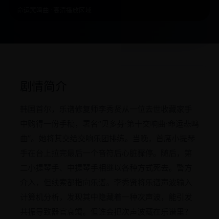
命运悲鸣曲 · 高清播放区域
剧情简介
韩国首尔，乐谱修复师李秀贤从一位去世收藏家手
中购得一份手稿，署名“贝多芬·第十交响曲·命运悲鸣
曲”。她将其交给交响乐团排练。当晚，首席小提琴
手在台上拉完最后一个音符后心脏骤停。随后，第
二小提琴手、中提琴手相继以各种方式死去。警方
介入，但线索都指向乐谱。李秀贤将乐谱声波输入
计算机分析，发现其中隐藏着一种次声波，能引发
共振导致器官衰竭。但谁会把次声波藏在乐谱里？