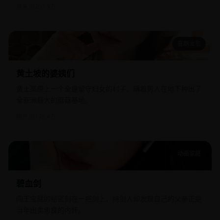
欧美
2020
7.3万
喜剧治愈
黄土坡的婆姨们
黄土坡的婆姨们
黄土高原上一个全是留守妇女的村子，瞒着男人在地下种出了
全亚洲最大的蘑菇基地。
国产
2017
5.4万
动画家庭
碧血剑
碧血剑
闯王宝藏的秘密刻在一把剑上，持剑人却发现自己的父亲正是
当年出卖忠良的内奸。