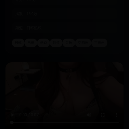
播放：16.0万
频道：日韩热映
日韩
电影
悬疑
惊悚
音乐
交响乐
古典乐