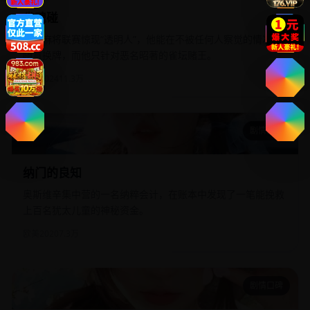
雀魂碰
日本麻将联赛惊现“透明人”，他能在不被任何人察觉的情况下
随意换牌，而他只针对恶名昭著的雀坛赌王。
日韩
2024
11.3万
剧情口碑
纳门的良知
纳门的良知
奥斯维辛集中营的一名纳粹会计，在账本中发现了一笔能挽救
上百名犹太儿童的神秘资金。
欧美
2020
7.3万
剧情口碑
奥黛丽赫本传