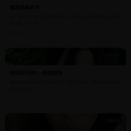
奥黛丽赫本传
从二战饥饿中走出的芭蕾舞者，如何用一双大眼睛和一条小黑
裙征服了全世界。
欧美
2024
12.7万
动作犯罪
特种兵归来3：绝密战场
特种兵归来3：绝密战场
退役特种兵小队接到神秘任务：潜入东南亚，营救被绑架的中
国芯片专家。
国产
2024
11.6万
动画家庭
乳齿