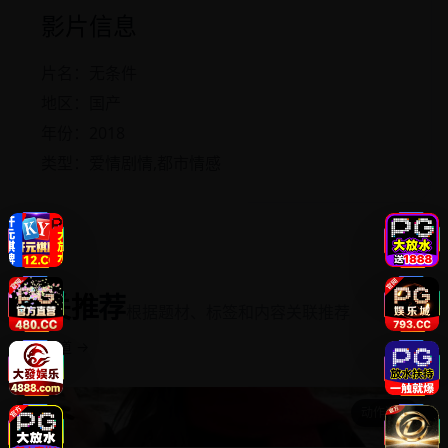
影片信息
片名：无条件
地区：国产
年份：2018
类型：爱情剧情,都市情感
相关推荐
根据题材、标签和内容关联推荐
返回频道 →
动作犯罪
雀魂碰