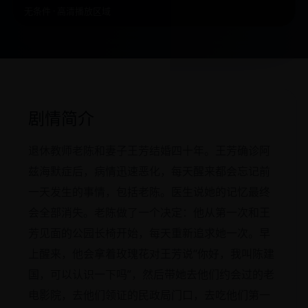
无条件 · 高清播放区域
剧情简介
退休教师老陈和妻子王芳结婚四十年。王芳确诊阿
兹海默症后，病情迅速恶化，每天醒来都会忘记前
一天发生的事情，包括老陈。医生说她的记忆最终
会全部消失。老陈做了一个决定：他从第一次和王
芳见面的公园长椅开始，每天重新追求她一次。早
上醒来，他会拿着玫瑰花对王芳说“你好，我叫陈建
国，可以认识一下吗”，然后带她去他们约会过的老
电影院，去他们领证的民政局门口，去吃他们第一