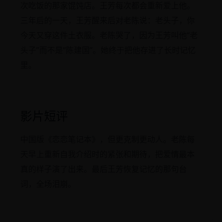
次吃饭的那家馄饨店。王芳每次都会重新爱上他。
三年后的一天，王芳醒来后对老陈说：老头子，你
今天又穿这件土衣服。老陈哭了，因为王芳叫他“老
头子”而不是“陈建国”。她终于把他存进了长时记忆
里。
影片短评
中国版《恋恋笔记本》，但更克制更动人。老陈每
天早上重新自我介绍时的紧张和期待，把爱情最本
真的样子演了出来。最后王芳恢复记忆的那句台
词，全场泪崩。