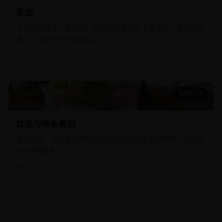
乳齿
七岁女孩掉了一颗乳牙，把牙齿放在枕头下等牙仙，牙仙真的
来了，却是个秃头胖大叔。
欧美
2012
16.3万
剧情口碑
此生与你永离别
此生与你永离别
妻子死后，丈夫每天都能收到她生前定时发送的邮件，直到第
365封内容变了。
国产
2023
19.9万