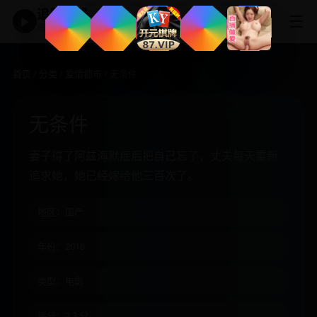
追剧神器
☰
▶
高清免费影视大全
首页
/
分类
/
爱情都市
/ 无条件
无条件
妻子得了阿兹海默症后把自己忘了，丈夫每天重新
追求她，她已经嫁给他三百次了。
地区：国产
年份：2018
类型：电影
评分：7.3 分