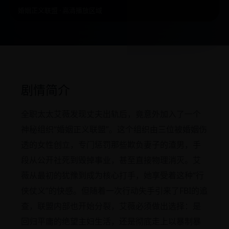
婚姻正义联盟 · 高清播放区域
剧情简介
全职太太艾薇发现丈夫出轨后，竟意外加入了一个
神秘组织“婚姻正义联盟”。这个组织由三位被婚姻伤
透的女性创立，专门惩罚那些欺负妻子的渣男，手
段从公开社死到毁掉事业，甚至直接物理消灭。艾
薇从最初的犹豫到成为核心打手，她享受着这种“行
侠仗义”的快感。但随着一次行动失手引来了FBI的追
查，联盟内部也开始分裂，艾薇必须做出选择：是
回归平庸的绝望主妇生活，还是彻底走上以暴制暴