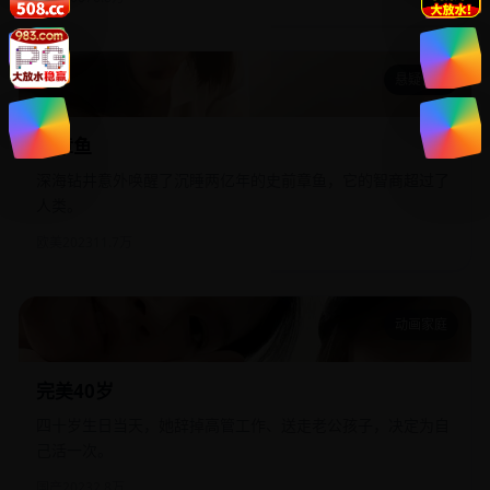
悬疑惊悚
大章鱼
大章鱼
深海钻井意外唤醒了沉睡两亿年的史前章鱼，它的智商超过了
人类。
欧美
2023
11.7万
动画家庭
完美40岁
完美40岁
四十岁生日当天，她辞掉高管工作、送走老公孩子，决定为自
己活一次。
国产
2023
2.8万