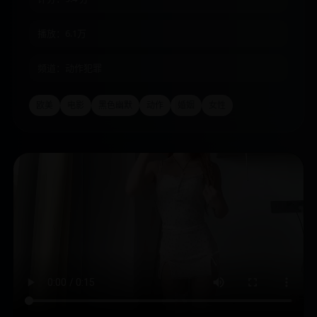
播放：6.1万
频道：动作犯罪
欧美
电影
黑色幽默
动作
婚姻
女性