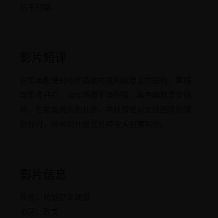
的不归路。
影片短评
这部电影是对中年婚姻危机的极端暴力解构，爽感
与思考并存。动作场面干净利落，黑色幽默贯穿始
终。它披着爽片的外衣，内核却是对女性困境的深
刻探讨，结尾的开放式反转令人拍案叫绝。
影片信息
片名：婚姻正义联盟
地区：欧美