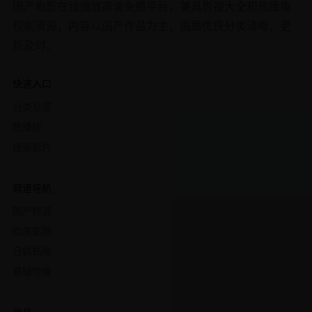
国产电影在线播放高清免费平台，兼具影视大全和热播电
视剧资源，内容以国产作品为主，画质优良分类清晰，更
新及时。
快速入口
分类总览
热播榜
搜索影片
频道导航
国产精选
欧美影院
日韩热映
悬疑惊悚